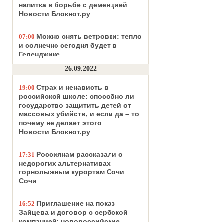
напитка в борьбе с деменцией
Новости Блокнот.ру
Можно снять ветровки: тепло
07:00
и солнечно сегодня будет в
Геленджике
26.09.2022
Страх и ненависть в
19:00
российской школе: способно ли
государство защитить детей от
массовых убийств, и если да – то
почему не делает этого
Новости Блокнот.ру
Россиянам рассказали о
17:31
недорогих альтернативах
горнолыжным курортам Сочи
Сочи
Приглашение на показ
16:52
Зайцева и договор с сербской
компанией: новороссийские