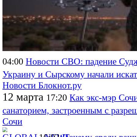
04:00
Новости СВО: падение Судж
Украину и Сырскому начали искат
Новости Блокнот.ру
12 марта
17:20
Как экс-мэр Соч
санаторием, застроенным с разре
Сочи