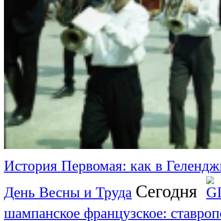
История Первомая: как в Гелендж
Сегодня
День Весны и Труда
шампанское французское: ставро