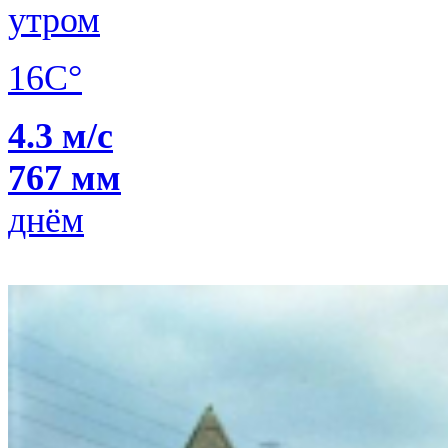
утром
16C°
4.3 м/с
767 мм
днём