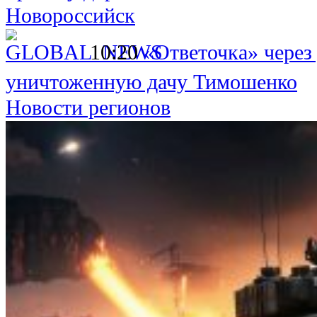
Новороссийск
10:20
«Ответочка» через
уничтоженную дачу Тимошенко
Новости регионов