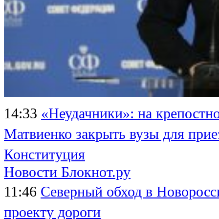
14:33
«Неудачники»: на крепостно
Матвиенко закрыть вузы для прие
Конституция
Новости Блокнот.ру
11:46
Северный обход в Новоросси
проекту дороги