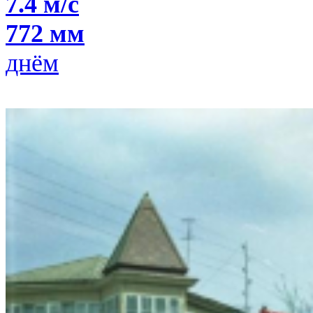
7.4 м/с
772 мм
днём