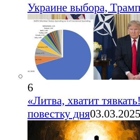
Украине выбора, Трамп
6
«Литва, хватит тявкать
повестку дня
03.03.202