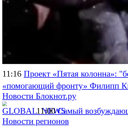
11:16
Проект «Пятая колонна»: "б
«помогающий фронту» Филипп Ки
Новости Блокнот.ру
11:00
Самый возбуждающ
Новости регионов