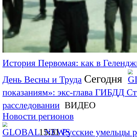
История Первомая: как в Гелендж
Сегодня
День Весны и Труда
показаниям»: экс-глава ГИБДД Ст
расследовании
ВИДЕО
Новости регионов
15:31
Русские умельцы р