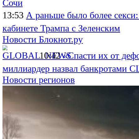
Сочи
13:53
А раньше было более секси:
кабинете Трампа с Зеленским
Новости Блокнот.ру
10:42
«Спасти их от деф
миллиардер назвал банкротами 
Новости регионов