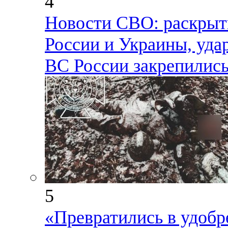
4
Новости СВО: раскры
России и Украины, уда
ВС России закрепились
5
«Превратились в удоб