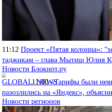
11:12
Проект «Пятая колонна»: "х
таджикам – глава Мытищ Юлия К
Новости Блокнот.ру
11:00
«Тарифы были невы
разозлились на «Яндекс», объясн
Новости регионов