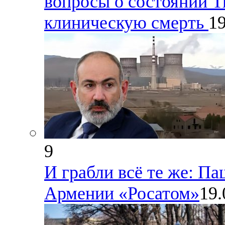
вопросы о состоянии Т
клиническую смерть
19
9
И грабли всё те же: Па
Армении «Росатом»
19.