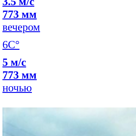
3.5 м/с
773 мм
вечером
6C°
5 м/с
773 мм
ночью