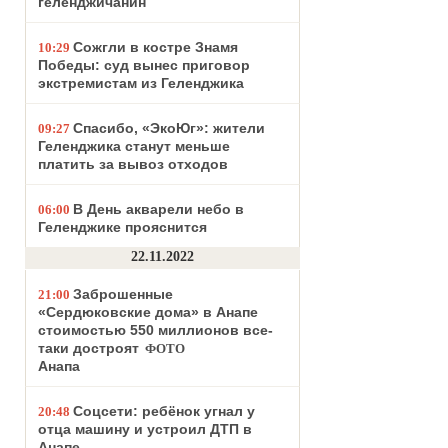
геленджичанин
Сожгли в костре Знамя
10:29
Победы: суд вынес приговор
экстремистам из Геленджика
Спасибо, «ЭкоЮг»: жители
09:27
Геленджика станут меньше
платить за вывоз отходов
В День акварели небо в
06:00
Геленджике прояснится
22.11.2022
Заброшенные
21:00
«Сердюковские дома» в Анапе
стоимостью 550 миллионов все-
таки достроят
ФОТО
Анапа
Соцсети: ребёнок угнал у
20:48
отца машину и устроил ДТП в
Анапе