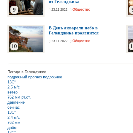
из Геленджика
9
Общество
23.11.2022
В День акварели небо в
Геленджике прояснится
Общество
23.11.2022
10
1
Погода в Геленджике
подробный прогноз
подробнее
13C°
2.5 м/с
ветер
762 мм рт.ст.
давление
сейчас
13C°
2.4 м/с
762 мм
днём
12C°