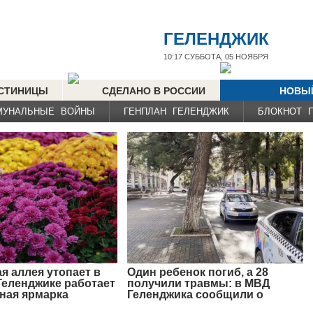
ГЕЛЕНДЖИК
10:17
СУББОТА, 05 НОЯБРЯ
СТИНИЦЫ
СДЕЛАНО В РОССИИ
НОВЫ
МУНАЛЬНЫЕ ВОЙНЫ
ГЕНПЛАН ГЕЛЕНДЖИК
БЛОКНОТ 
я аллея утопает в
Один ребенок погиб, а 28
 Геленджике работает
получили травмы: в МВД
ная ярмарка
Геленджика сообщили о
дорожных происшест...