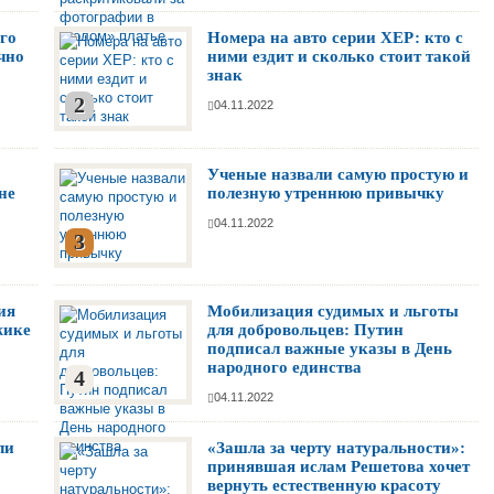
го
Номера на авто серии ХЕР: кто с
чно
ними ездит и сколько стоит такой
знак
2
04.11.2022
Ученые назвали самую простую и
не
полезную утреннюю привычку
04.11.2022
3
ия
Мобилизация судимых и льготы
жике
для добровольцев: Путин
подписал важные указы в День
народного единства
4
04.11.2022
ли
«Зашла за черту натуральности»:
принявшая ислам Решетова хочет
вернуть естественную красоту