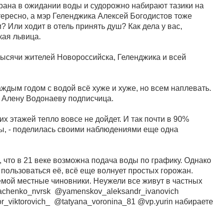
крана в ожидании воды и судорожно набирают тазики на
нтересно, а мэр Геленджика Алексей Богодистов тоже
и? Или ходит в отель принять душ? Как дела у вас,
кая львица.
 тысячи жителей Новороссийска, Геленджика и всей
аждым годом с водой всё хуже и хуже, но всем наплевать.
а Алену Водонаеву подписчица.
их этажей тепло вовсе не дойдет. И так почти в 90%
вы, - поделилась своими наблюдениями еще одна
 что в 21 веке возможна подача воды по графику. Однако
о пользоваться её, всё еще волнует простых горожан.
лемой местные чиновники. Неужели все живут в частных
yachenko_nvrsk @yamenskov_aleksandr_ivanovich
or_viktorovich_ @tatyana_voronina_81 @vp.yurin набираете