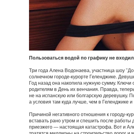
Пользоваться водой по графику не входил
Три года Алена Водонаева, участница шоу "До
солнечном городе-курорте Геленджике. Девуш
Год назад она накопила нужную сумму. Ключи 
родителям в День их венчания. Правда, теперь
не на испанскую или болгарскую деревушку. 
а условия там куда лучше, чем в Геленджике и
Причиной негативного отношения к городу-кур
вставать рано утром и спешить после работы
приезжего — настоящая катастрофа. Вот и Але
тратятся миллионы на строительство дорог и 