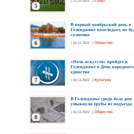
Спорт
31.10.2022
5
В первый ноябрьский день в
Геленджике похолодает, но бу
солнечно
6
Общество
01.11.2022
«Ночь искусств» пройдет в
Геленджике в День народного
единства
7
Культура
01.11.2022
В Геленджике средь бела дня
умыкнули трубы из подъезда
Общество
01.11.2022
8