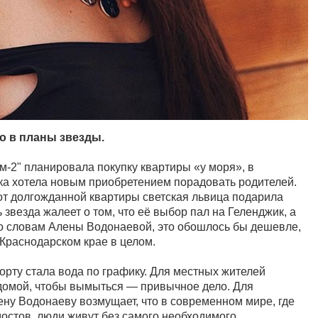
о в планы звезды.
м-2" планировала покупку квартиры «у моря», в
ка хотела новым приобретением порадовать родителей.
от долгожданной квартиры светская львица подарила
 звезда жалеет о том, что её выбор пал на Геленджик, а
По словам Алены Водонаевой, это обошлось бы дешевле,
 Краснодарском крае в целом.
орту стала вода по графику. Для местных жителей
 домой, чтобы вымыться — привычное дело. Для
ну Водонаеву возмущает, что в современном мире, где
мостов, люди живут без самого необходимого.