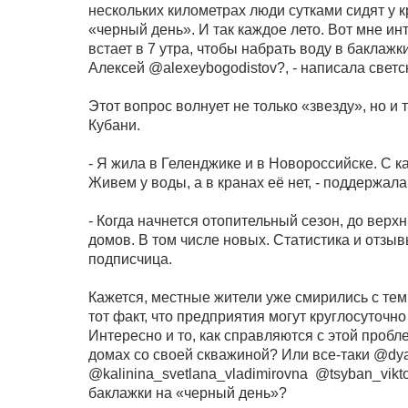
нескольких километрах люди сутками сидят у 
«черный день». И так каждое лето. Вот мне и
встает в 7 утра, чтобы набрать воду в баклажк
Алексей @alexeybogodistov?, - написала светс
Этот вопрос волнует не только «звезду», но и
Кубани.
- Я жила в Геленджике и в Новороссийске. С к
Живем у воды, а в кранах её нет, - поддержал
- Когда начнется отопительный сезон, до верхн
домов. В том числе новых. Статистика и отзы
подписчица.
Кажется, местные жители уже смирились с тем,
тот факт, что предприятия могут круглосуточн
Интересно и то, как справляются с этой проб
домах со своей скважиной? Или все-таки @d
@kalinina_svetlana_vladimirovna @tsyban_vikt
баклажки на «черный день»?