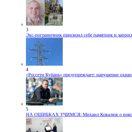
3
Экс-пограничник присвоил себе памятник и запрос
4
«Россети Кубань» предупреждает: нарушение охра
5
НА ОШИБКАХ УЧИМСЯ: Михаил Ковалюк о новом