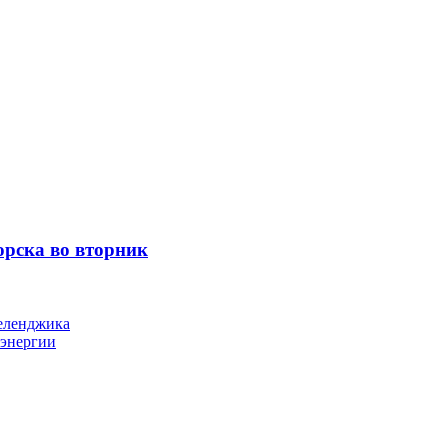
орска во вторник
Геленджика
оэнергии