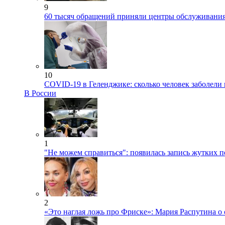
9
60 тысяч обращений приняли центры обслуживания
10
COVID-19 в Геленджике: сколько человек заболели 
В России
1
"Не можем справиться": появилась запись жутких п
2
«Это наглая ложь про Фриске»: Мария Распутина о