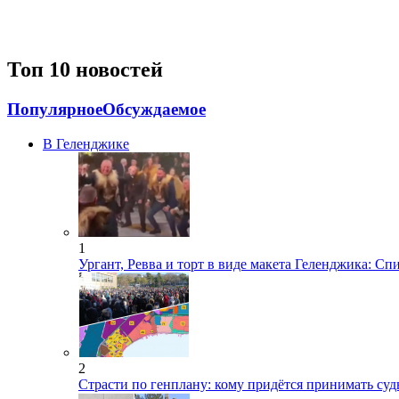
Топ 10 новостей
Популярное
Обсуждаемое
В Геленджике
1
Ургант, Ревва и торт в виде макета Геленджика: Сп
2
Страсти по генплану: кому придётся принимать су