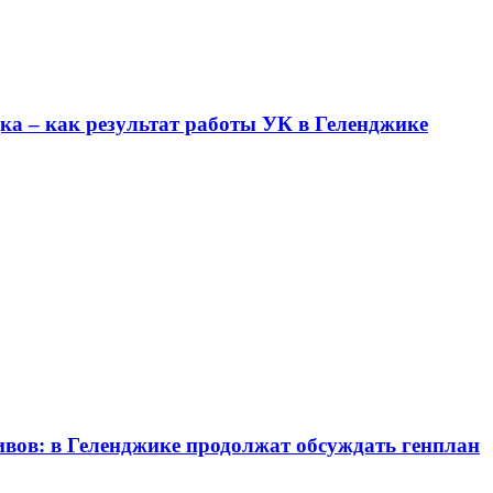
ка – как результат работы УК в Геленджике
вов: в Геленджике продолжат обсуждать генплан