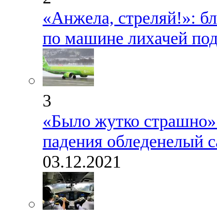
«Анжела, стреляй!»: б
по машине лихачей по
3
«Было жутко страшно»:
падения обледенелый с
03.12.2021