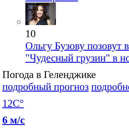
10
Ольгу Бузову позовут 
"Чудесный грузин" в н
Погода в Геленджике
подробный прогноз
подробн
12C°
6 м/с