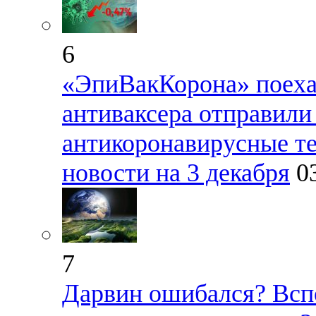
6
«ЭпиВакКорона» поехал
антиваксера отправили
антикоронавирусные т
новости на 3 декабря
0
7
Дарвин ошибался? Всп