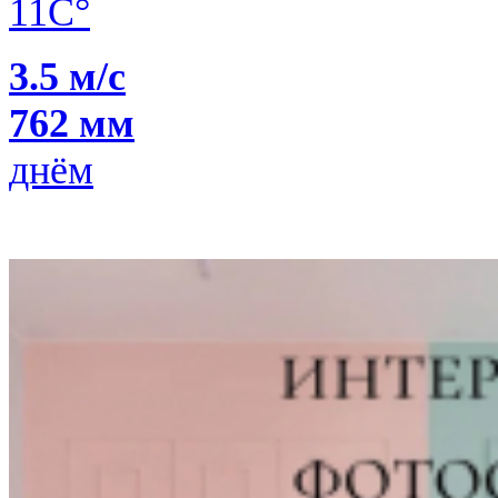
11C°
3.5 м/с
762 мм
днём