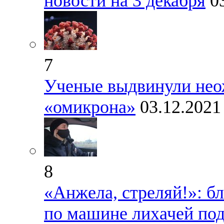
новости на 3 декабря
0
7
Ученые выдвинули нео
«омикрона»
03.12.2021
8
«Анжела, стреляй!»: б
по машине лихачей по