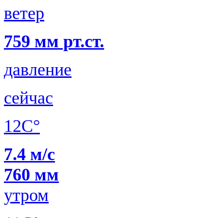
ветер
759 мм рт.ст.
давление
сейчас
12C°
7.4 м/с
760 мм
утром