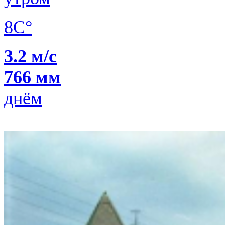
8C°
3.2 м/с
766 мм
днём