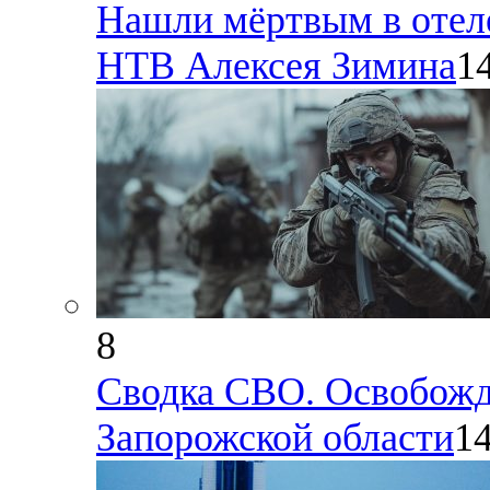
Нашли мёртвым в отел
НТВ Алексея Зимина
1
8
Сводка СВО. Освобожде
Запорожской области
14