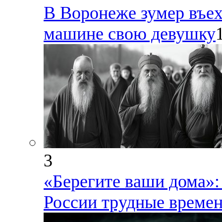
В Воронеже зумер въех
машине свою девушку
3
«Берегите ваши дома»:
России трудные време