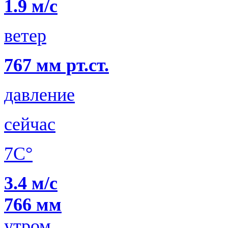
1.9 м/с
ветер
767 мм рт.ст.
давление
сейчас
7C°
3.4 м/с
766 мм
утром