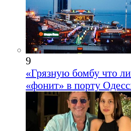
9
«Грязную бомбу что ли 
«фонит» в порту Одес