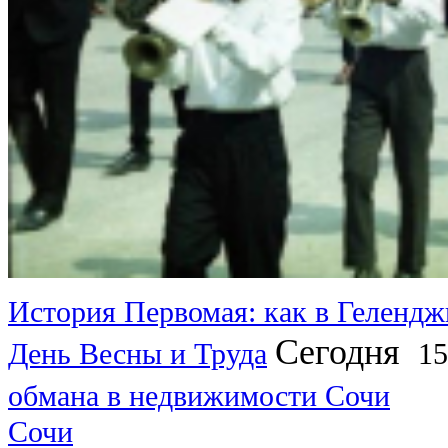
История Первомая: как в Гелендж
Сегодня
День Весны и Труда
15
обмана в недвижимости Сочи
Сочи