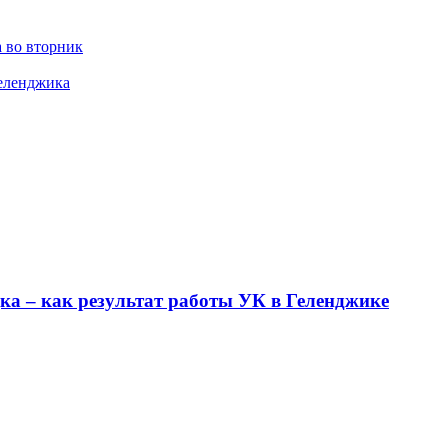
 во вторник
Геленджика
ка – как результат работы УК в Геленджике