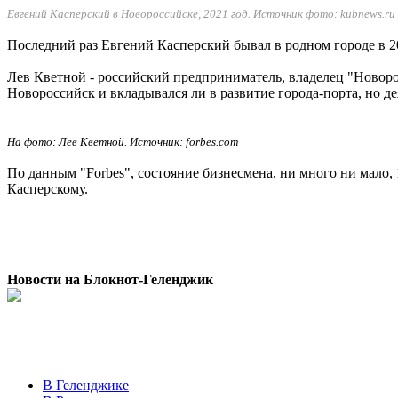
Евгений Касперский в Новороссийске, 2021 год. Источник фото: kubnews.ru
Последний раз Евгений Касперский бывал в родном городе в 20
Лев Кветной - российский предприниматель, владелец "Новоро
Новороссийск и вкладывался ли в развитие города-порта, но 
На фото: Лев Кветной. Источник: forbes.com
По данным "Forbes", состояние бизнесмена, ни много ни мало
Касперскому.
Новости на Блoкнoт-Геленджик
В Геленджике