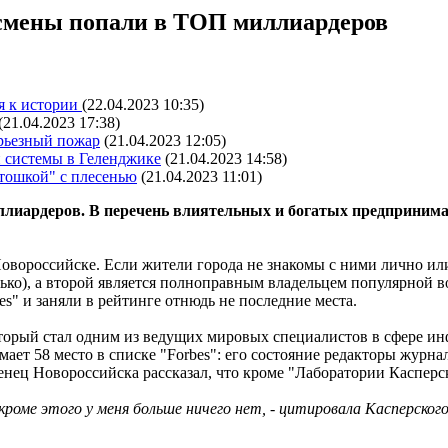
есмены попали в ТОП миллиардеров
я к истории
(22.04.2023 10:35)
(21.04.2023 17:38)
ерьезный пожар
(21.04.2023 12:05)
 системы в Геленджике
(21.04.2023 14:58)
ртошкой" с плесенью
(21.04.2023 11:01)
ллиардеров. В перечень влиятельных и богатых предпринимат
овороссийске. Если жители города не знакомы с ними лично или
ко), а второй является полноправным владельцем популярной в
es" и заняли в рейтинге отнюдь не последние места.
который стал одним из ведущих мировых специалистов в сфере 
ет 58 место в списке "Forbes": его состояние редакторы журна
нец Новороссийска рассказал, что кроме "Лаборатории Касперск
кроме этого у меня больше ничего нет, - цитировала Касперског