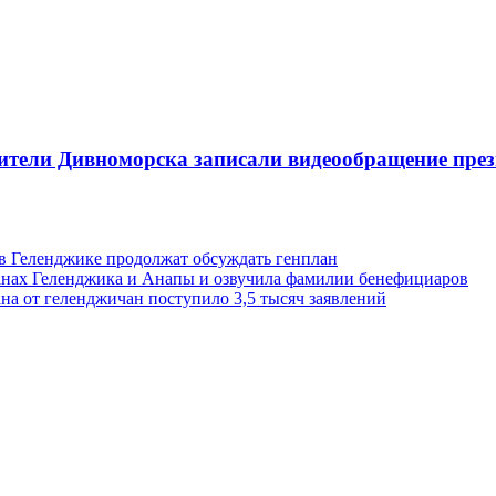
ители Дивноморска записали видеообращение през
 в Геленджике продолжат обсуждать генплан
анах Геленджика и Анапы и озвучила фамилии бенефициаров
на от геленджичан поступило 3,5 тысяч заявлений