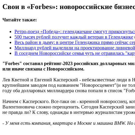
Свои в «Forbes»: новороссийские бизн
Читайте также:
Ретро-поезд «Победа»: геленджичане смогут прикоснутьс
500 тысяч рублей получит каждый ветеран в Геленджике
Весь район в дыму: в центре Геленджика прямо сейчас с
Миллиард рублей выделили на проектирование ливневой
В соседнем Новороссийске семья чуть не отравилась "ка
"Forbes" составил рейтинг-2023 российских долларовых ми
или иначе связана с Новороссийском.
Лев Кветной и Евгений Касперский - небезызвестные люди в Н
крупнейшим заводом под названием "Новоросцемент"(и не толь
году оба долларовых миллиардера снова попали в список "Forb
Начнем с Касперского. Все-таки он - коренной новороссиец, 
Валентиновича сложно переоценить. Сегодня Касперский занима
не правда ли? К слову, однажды в интервью журналистам уроже
- У меня есть компания, квартира в Москве и машина BMW. Но 