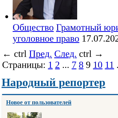
Общество
Грамотный юрис
уголовное право
17.07.
←
ctrl
Пред.
След.
ctrl
→
Страницы:
1
2
...
7
8
9
10
11
.
Народный репортер
Новое от пользователей