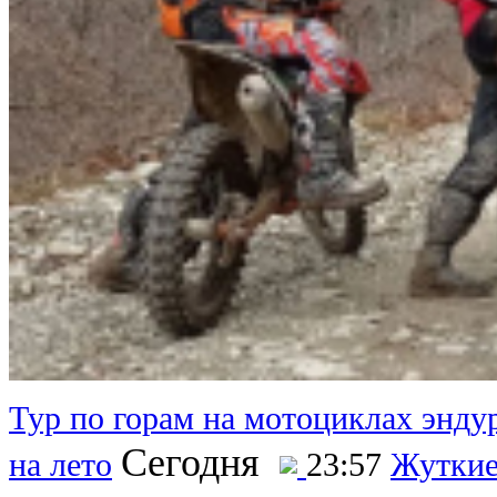
Тур по горам на мотоциклах эндур
Сегодня
на лето
23:57
Жуткие