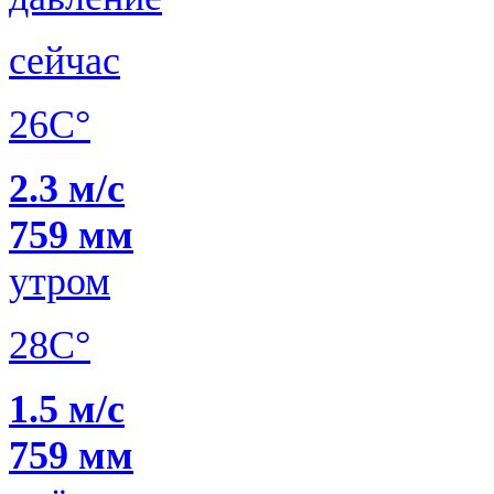
сейчас
26C°
2.3 м/с
759 мм
утром
28C°
1.5 м/с
759 мм