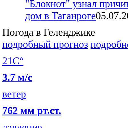
"Блокнот" узнал причи
дом в Таганроге
05.07.
Погода в Геленджике
подробный прогноз
подробн
21C°
3.7 м/с
ветер
762 мм рт.ст.
давление