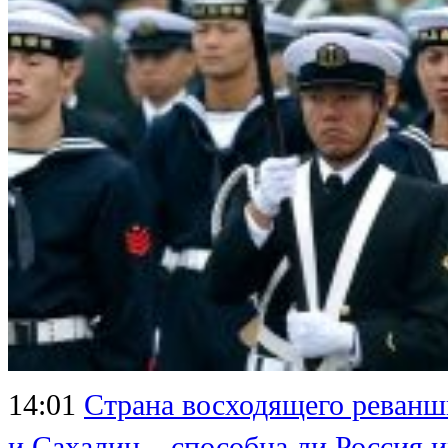
14:01
Страна восходящего реванши
и Сахалин – способна ли Россия 