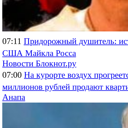
07:11
Придорожный душитель: ист
США Майкла Росса
Новости Блокнот.ру
07:00
На курорте воздух прогреет
миллионов рублей продают кварт
Анапа