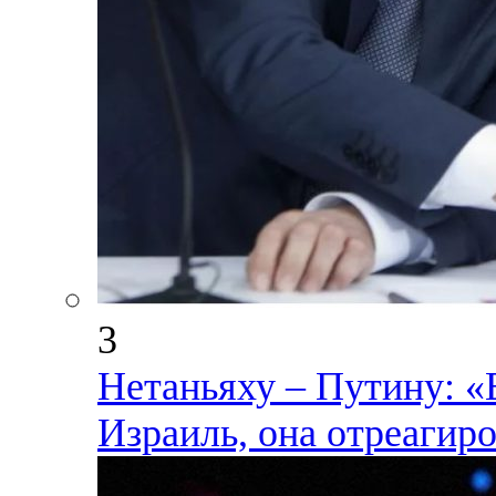
3
Нетаньяху – Путину: «
Израиль, она отреагир