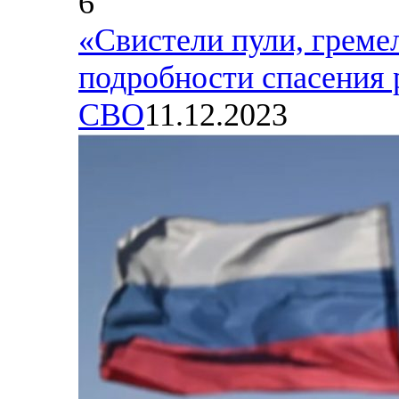
6
«Свистели пули, гремел
подробности спасения р
СВО
11.12.2023