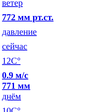
ветер
772 мм рт.ст.
давление
сейчас
12C°
0.9 м/с
771 мм
днём
10C°