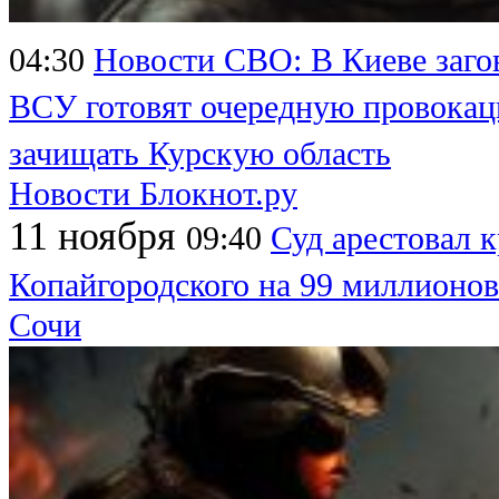
04:30
Новости СВО: В Киеве заго
ВСУ готовят очередную провока
зачищать Курскую область
Новости Блокнот.ру
11 ноября
09:40
Суд арестовал 
Копайгородского на 99 миллионов
Сочи