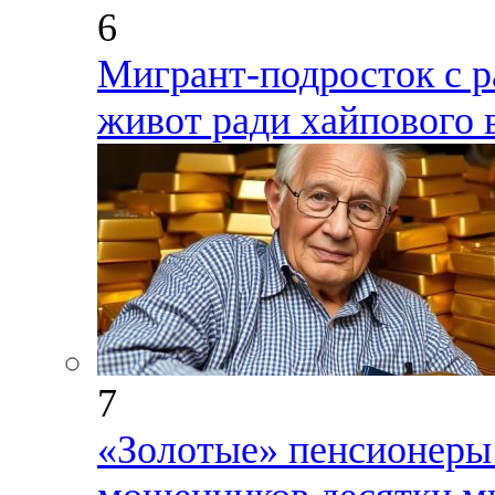
6
Мигрант-подросток с р
живот ради хайпового 
7
«Золотые» пенсионеры: