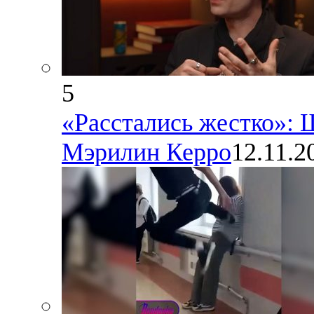
5
«Расстались жестко»:
Мэрилин Керро
12.11.2