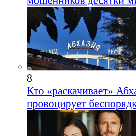
мошенников десятки ми
8
Кто «раскачивает» Абх
провоцирует беспорядк