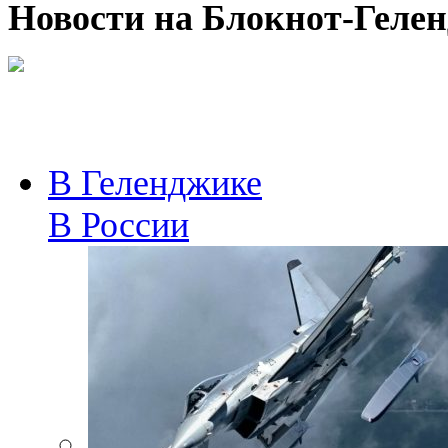
Новости на Блoкнoт-Геле
В Геленджике
В России