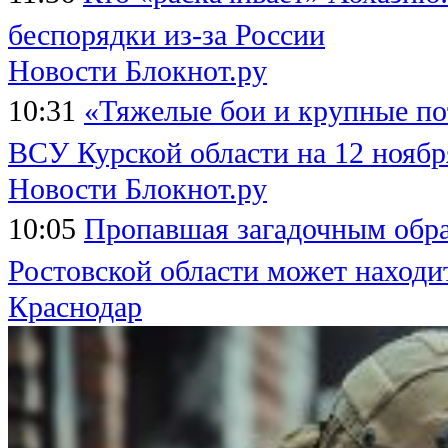
беспорядки из-за России
Новости Блокнот.ру
10:31
«Тяжелые бои и крупные по
ВСУ Курской области на 12 ноябр
Новости Блокнот.ру
10:05
Пропавшая загадочным обра
Ростовской области может находи
Краснодар