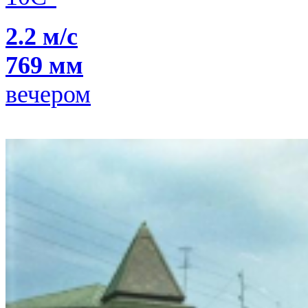
2.2 м/с
769 мм
вечером