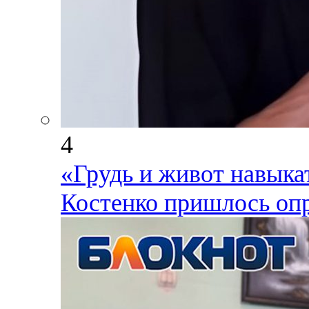
4
«Грудь и живот навыка
Костенко пришлось опр