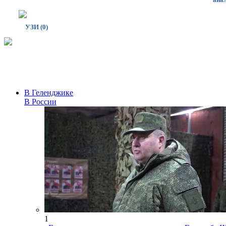
УЗИ (0)
В Геленджике
В России
1