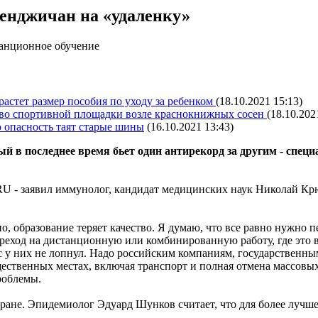
енджичан на «удаленку»
танционное обучение
растет размер пособия по уходу за ребенком
(18.10.2021 15:13)
тво спортивной площадки возле краснокнижных сосен
(18.10.202
 опасность таят старые шины
(16.10.2021 13:43)
 в последнее время бьет один антирекорд за другим - специ
U - заявил иммунолог, кандидат медицинских наук Николай Крю
о, образование теряет качество. Я думаю, что все равно нужно
ереход на дистанционную или комбинированную работу, где это
 у них не лопнул. Надо российским компаниям, государственным,
ественных местах, включая транспорт и полная отмена массовых
роблемы.
тране. Эпидемиолог Эдуард Шунков считает, что для более лучше