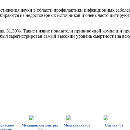
достижения науки в области профилактики инфекционных заболе
обираются из недостоверных источников и очень часто цитируютс
ишь 31,39%. Такие низкие показатели прививочной компании про
 был зарегистрирован самый высокий уровень смертности за всю
цинские
Медицинские центры
Медтехника (0)
Оптика (0)
изы (0)
(0)