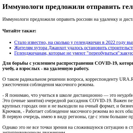
Иммунологи предложили отправить гел
Иммунологи предложили оправить россиян на удаленку и дис
Читайте также:
Стало известно, на сколько у геленджичан в 2022 году вы
Жителям хутора Джанхот удалось остановить строительс
Геленджичанам, которые не умеют "переобуваться":какую
Для борьбы с усилением распространения COVID-19, который
учебу, а взрослых - на удаленную работу.
О таком радикальном решении вопроса, корреспонденту URA.R
ужесточения соблюдения масочного режима.
- Я понимаю, что учиться в школе дистанционно — это неудобн
Это (очные занятия) очередной рассадник COVID-19. Важен п
крупных городах они и не выходили на очный формат, и бизнес
Крючков, - Работает соблюдение масочного режима во всех общ
В первую очередь, имею в виду регионы, где с этим большие п
Однако это не все точки зрения на сложившуюся ситуацию в с
антипрививочным движением.