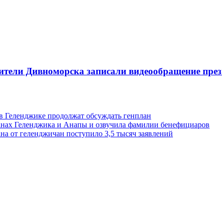
ители Дивноморска записали видеообращение през
 в Геленджике продолжат обсуждать генплан
анах Геленджика и Анапы и озвучила фамилии бенефициаров
на от геленджичан поступило 3,5 тысяч заявлений