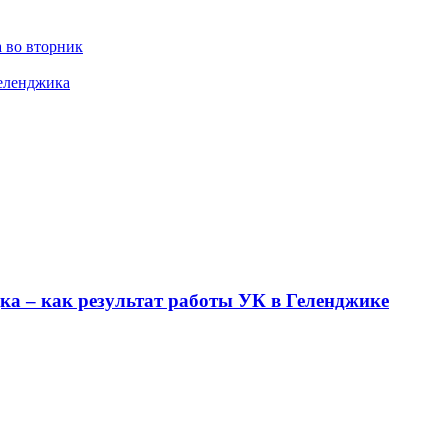
 во вторник
Геленджика
ка – как результат работы УК в Геленджике