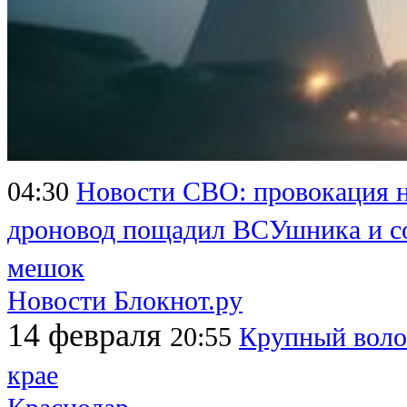
04:30
Новости СВО: провокация 
дроновод пощадил ВСУшника и со
мешок
Новости Блокнот.ру
14 февраля
20:55
Крупный воло
крае