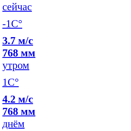
сейчас
-1C°
3.7 м/с
768 мм
утром
1C°
4.2 м/с
768 мм
днём