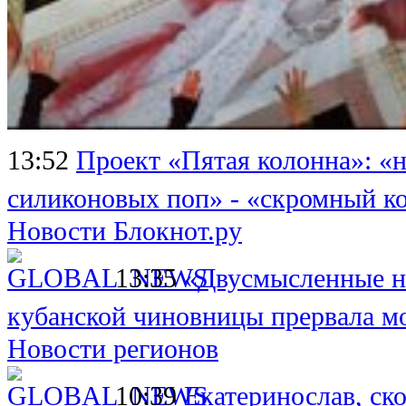
13:52
Проект «Пятая колонна»: «н
силиконовых поп» - «скромный ко
Новости Блокнот.ру
13:35
«Двусмысленные н
кубанской чиновницы прервала м
Новости регионов
10:39
Екатеринослав, ск