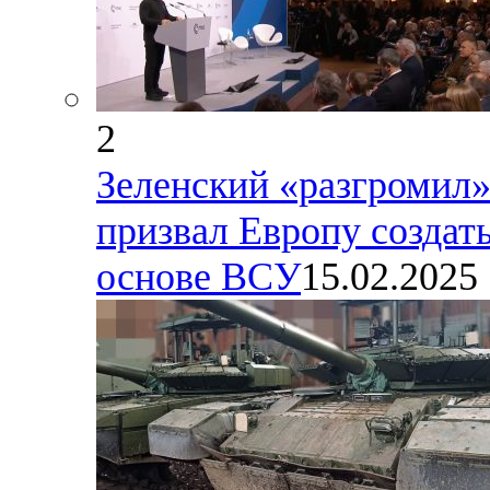
2
Зеленский «разгромил»
призвал Европу созда
основе ВСУ
15.02.2025