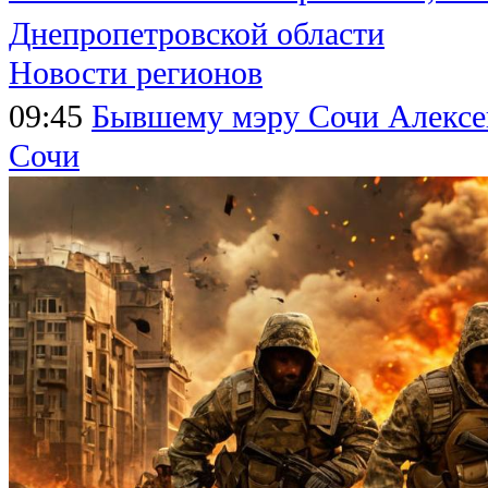
Днепропетровской области
Новости регионов
09:45
Бывшему мэру Сочи Алексе
Сочи