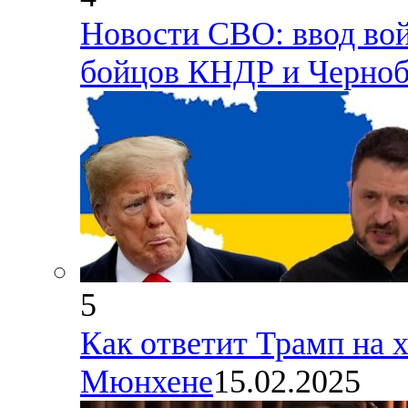
Новости СВО: ввод во
бойцов КНДР и Черноб
5
Как ответит Трамп на 
Мюнхене
15.02.2025