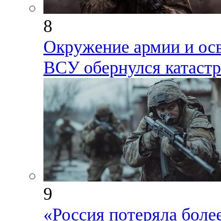
8
Окружение армии и осв
ВСУ обернулся катаст
9
«Россия потеряла более