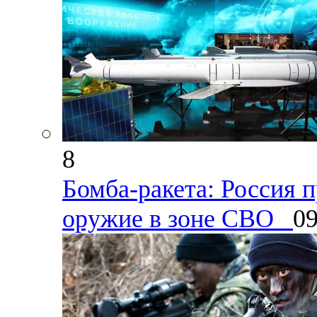
8
Бомба-ракета: Россия 
оружие в зоне СВО
09