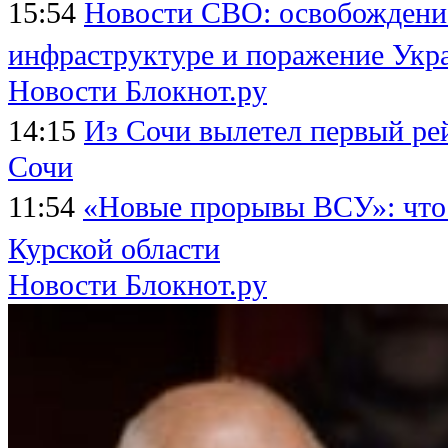
15:54
Новости СВО: освобождение
инфраструктуре и поражение Укр
Новости Блокнот.ру
14:15
Из Сочи вылетел первый ре
Сочи
11:54
«Новые прорывы ВСУ»: что
Курской области
Новости Блокнот.ру