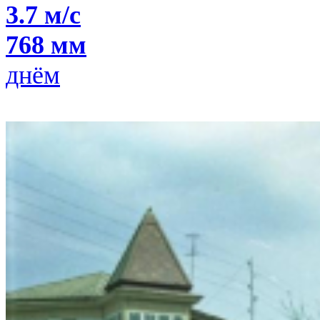
3.7 м/с
768 мм
днём