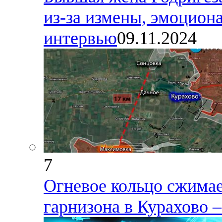
из-за измены, эмоциона
интервью
09.11.2024
7
Огневое кольцо сжимае
гарнизона в Курахово –