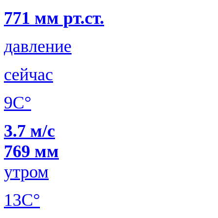
771 мм рт.ст.
давление
сейчас
9C°
3.7 м/с
769 мм
утром
13C°