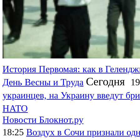
История Первомая: как в Гелендж
Сегодня
День Весны и Труда
19
украинцев, на Украину введут бри
НАТО
Новости Блокнот.ру
18:25
Воздух в Сочи признали од