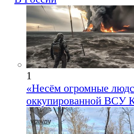
1
«Несём огромные людск
оккупированной ВСУ К