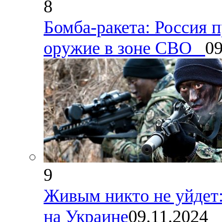
8
Бомба-ракета: Россия 
оружие в зоне СВО
09
9
Живым никто не уйдет:
на Украине
09.11.2024