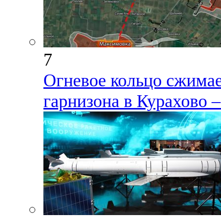
7
Огневое кольцо сжимае
гарнизона в Курахово –