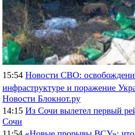
15:54
Новости СВО: освобождение
инфраструктуре и поражение Укр
Новости Блокнот.ру
14:15
Из Сочи вылетел первый ре
Сочи
11:54
«Новые прорывы ВСУ»: что