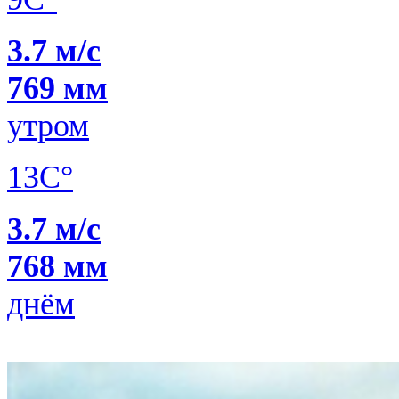
3.7 м/с
769 мм
утром
13C°
3.7 м/с
768 мм
днём