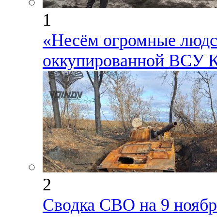
1
«Несём огромные людск
оккупированной ВСУ К
2
Сводка СВО на 9 ноября