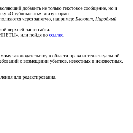
зволяющий добавить не только текстовое сообщение, но и
опку «Опубликовать» внизу формы.
полняются через запятую, например:
Блокнот, Народный
вой верхней части сайта.
АБИНЕТЫ», или пойдя по
ссылке
.
имому законодательству в области права интеллектуальной
ребований о возмещении убытков, известных и неизвестных,
аления или редактирования.