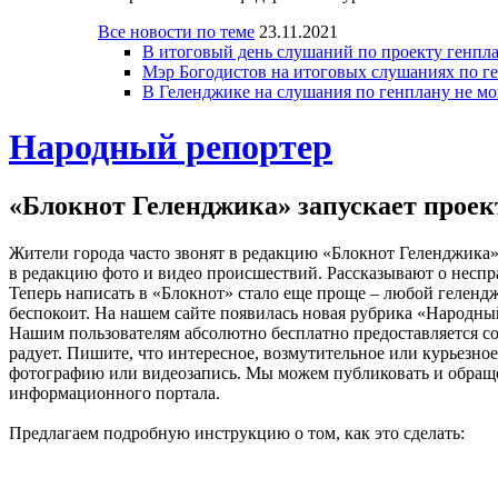
Все новости по теме
23.11.2021
В итоговый день слушаний по проекту генпла
Мэр Богодистов на итоговых слушаниях по ге
В Геленджике на слушания по генплану не мо
Народный репортер
«Блокнот Геленджика» запускает проек
Жители города часто звонят в редакцию «Блокнот Геленджика»
в редакцию фото и видео происшествий. Рассказывают о неспр
Теперь написать в «Блокнот» стало еще проще – любой геленджи
беспокоит. На нашем сайте появилась новая рубрика «Народны
Нашим пользователям абсолютно бесплатно предоставляется соб
радует. Пишите, что интересное, возмутительное или курьезно
фотографию или видеозапись. Мы можем публиковать и обращен
информационного портала.
Предлагаем подробную инструкцию о том, как это сделать: