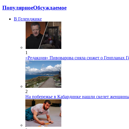
Популярное
Обсуждаемое
В Геленджике
1
«Редакция» Пивоварова сняла сюжет о Генпланах 
2
На побережье в Кабардинке нашли скелет женщин