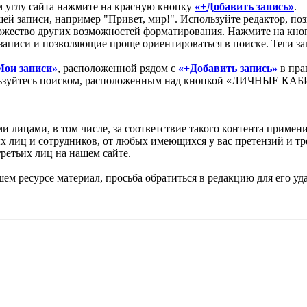
ем углу сайта нажмите на красную кнопку
«+Добавить запись»
.
ей записи, например "Привет, мир!". Используйте редактор, по
ножество других возможностей форматирования. Нажмите на кн
записи и позволяющие проще ориентироваться в поиске. Теги за
Мои записи»
, расположенной рядом с
«+Добавить запись»
в пра
спользуйтесь поиском, расположенным над кнопкой «ЛИЧНЫЕ К
и лицами, в том числе, за соответствие такого контента примен
х лиц и сотрудников, от любых имеющихся у вас претензий и т
ретьих лиц на нашем сайте.
м ресурсе материал, просьба обратиться в редакцию для его уд