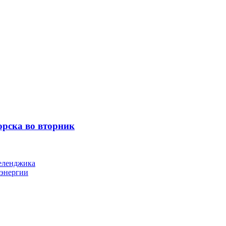
орска во вторник
Геленджика
оэнергии