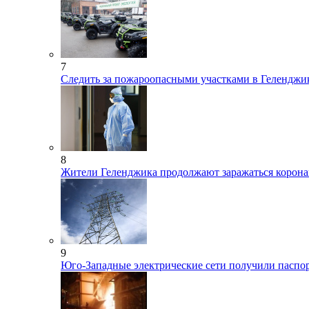
7
Следить за пожароопасными участками в Геленджи
8
Жители Геленджика продолжают заражаться корон
9
Юго-Западные электрические сети получили паспор