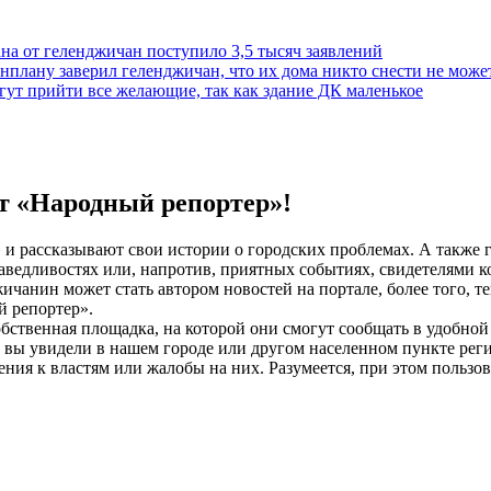
на от геленджичан поступило 3,5 тысяч заявлений
нплану заверил геленджичан, что их дома никто снести не може
гут прийти все желающие, так как здание ДК маленькое
т «Народный репортер»!
 и рассказывают свои истории о городских проблемах. А также 
аведливостях или, напротив, приятных событиях, свидетелями к
чанин может стать автором новостей на портале, более того, те
й репортер».
ственная площадка, на которой они смогут сообщать в удобной ф
е вы увидели в нашем городе или другом населенном пункте реги
ия к властям или жалобы на них. Разумеется, при этом пользо