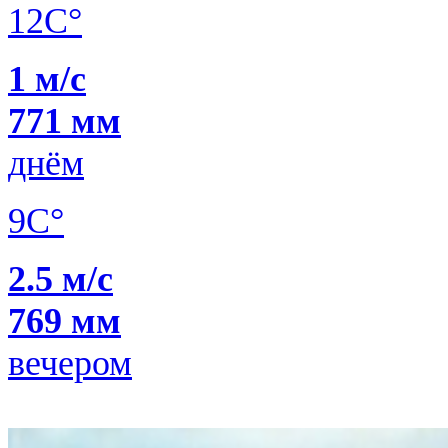
12C°
1 м/с
771 мм
днём
9C°
2.5 м/с
769 мм
вечером