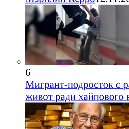
6
Мигрант-подросток с р
живот ради хайпового 