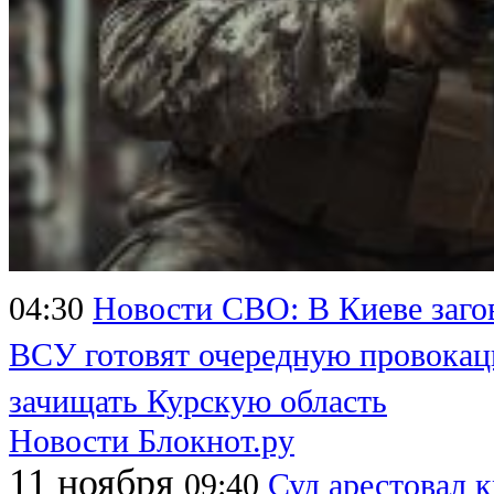
04:30
Новости СВО: В Киеве заго
ВСУ готовят очередную провока
зачищать Курскую область
Новости Блокнот.ру
11 ноября
09:40
Суд арестовал 