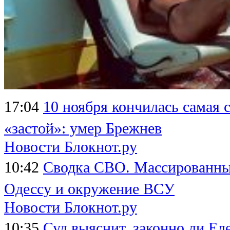
17:04
10 ноября кончилась самая 
«застой»: умер Брежнев
Новости Блокнот.ру
10:42
Сводка СВО. Массированный
Одессу и окружение ВСУ
Новости Блокнот.ру
10:35
Суд выяснит, законно ли Ел