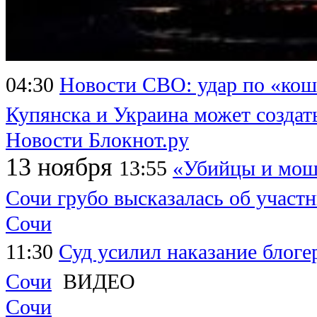
04:30
Новости СВО: удар по «кош
Купянска и Украина может создат
Новости Блокнот.ру
13 ноября
13:55
«Убийцы и мош
Сочи грубо высказалась об учас
Сочи
11:30
Суд усилил наказание блогер
Сочи
ВИДЕО
Сочи