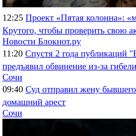
12:25
Проект «Пятая колонна»: «
Крутого, чтобы проверить свою а
Новости Блокнот.ру
11:20
Спустя 2 года публикаций 
предъявил обвинение из-за гибел
Сочи
09:40
Суд отправил жену бывшего
домашний арест
Сочи