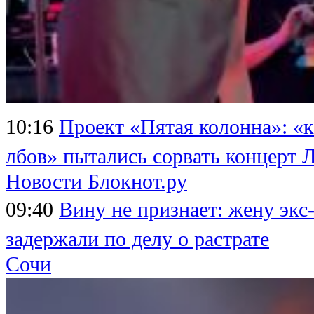
10:16
Проект «Пятая колонна»: «к
лбов» пытались сорвать концерт 
Новости Блокнот.ру
09:40
Вину не признает: жену экс
задержали по делу о растрате
Сочи