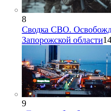
8
Сводка СВО. Освобожде
Запорожской области
14
9