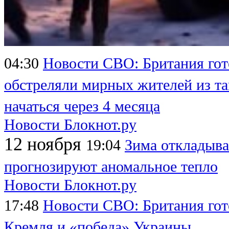
04:30
Новости СВО: Британия гот
обстреляли мирных жителей из та
начаться через 4 месяца
Новости Блокнот.ру
12 ноября
19:04
Зима откладыва
прогнозируют аномальное тепло
Новости Блокнот.ру
17:48
Новости СВО: Британия гот
Кремля и «победа» Украины