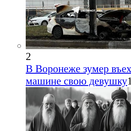
2
В Воронеже зумер въех
машине свою девушку