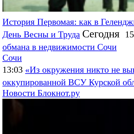
История Первомая: как в Гелендж
Сегодня
День Весны и Труда
15
обмана в недвижимости Сочи
Сочи
13:03
«Из окружения никто не выш
оккупированной ВСУ Курской об
Новости Блокнот.ру