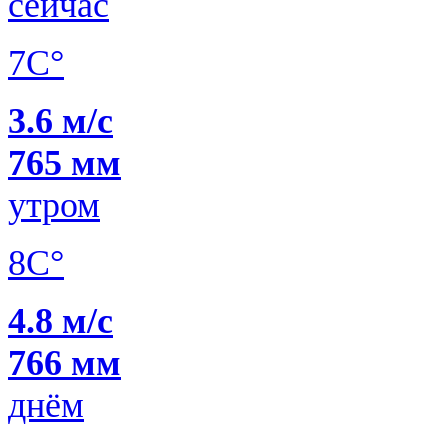
сейчас
7C°
3.6 м/с
765 мм
утром
8C°
4.8 м/с
766 мм
днём