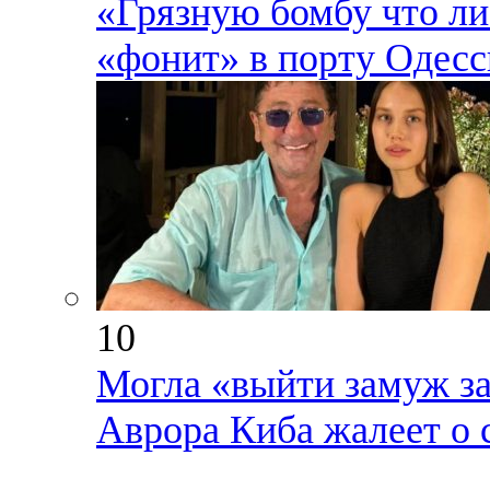
«Грязную бомбу что ли 
«фонит» в порту Одес
10
Могла «выйти замуж за
Аврора Киба жалеет о 