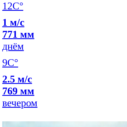
12C°
1 м/с
771 мм
днём
9C°
2.5 м/с
769 мм
вечером