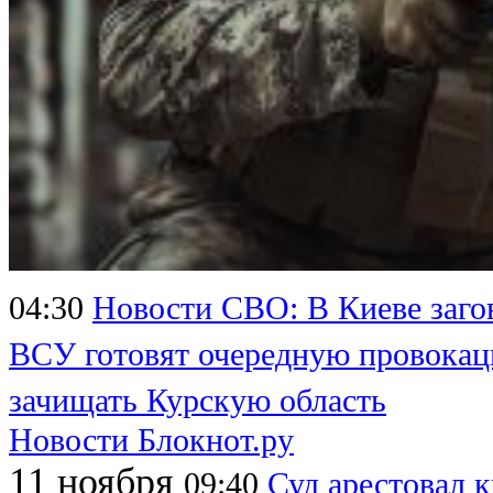
04:30
Новости СВО: В Киеве заго
ВСУ готовят очередную провока
зачищать Курскую область
Новости Блокнот.ру
11 ноября
09:40
Суд арестовал 