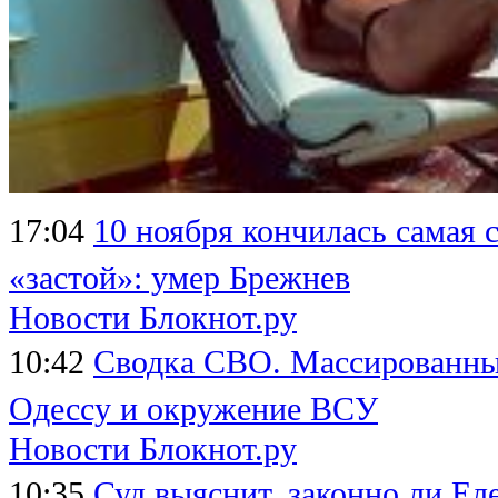
17:04
10 ноября кончилась самая 
«застой»: умер Брежнев
Новости Блокнот.ру
10:42
Сводка СВО. Массированный
Одессу и окружение ВСУ
Новости Блокнот.ру
10:35
Суд выяснит, законно ли Ел