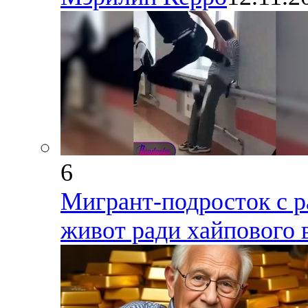
6
Мигрант-подросток с р
живот ради хайпового 