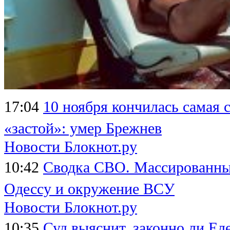
17:04
10 ноября кончилась самая 
«застой»: умер Брежнев
Новости Блокнот.ру
10:42
Сводка СВО. Массированный
Одессу и окружение ВСУ
Новости Блокнот.ру
10:35
Суд выяснит, законно ли Ел