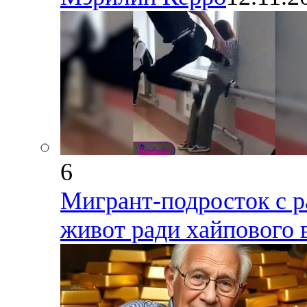
6
Мигрант-подросток с р
живот ради хайпового 