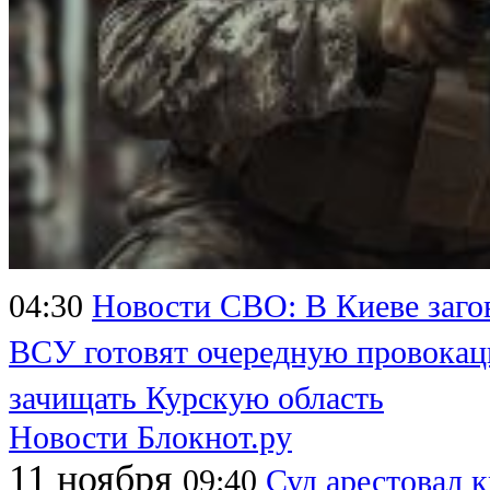
04:30
Новости СВО: В Киеве заго
ВСУ готовят очередную провока
зачищать Курскую область
Новости Блокнот.ру
11 ноября
09:40
Суд арестовал 