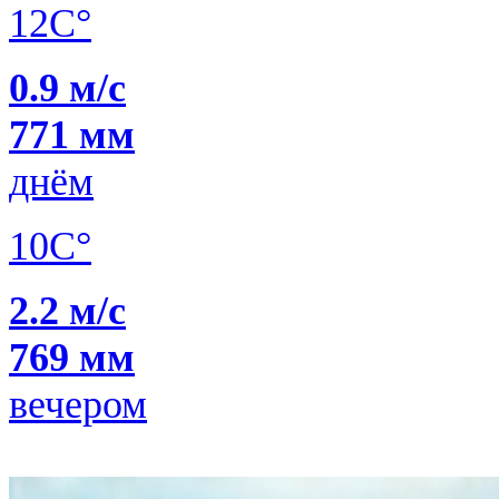
12C°
0.9 м/с
771 мм
днём
10C°
2.2 м/с
769 мм
вечером