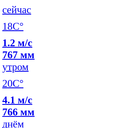
сейчас
18C°
1.2 м/с
767 мм
утром
20C°
4.1 м/с
766 мм
днём