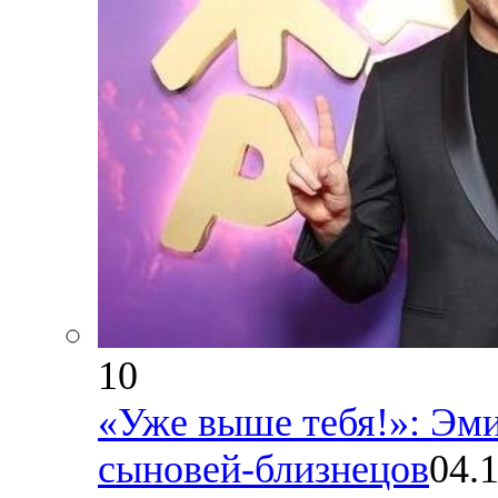
10
«Уже выше тебя!»: Эм
сыновей-близнецов
04.