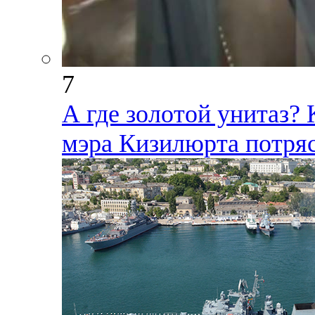
7
А где золотой унитаз?
мэра Кизилюрта потря