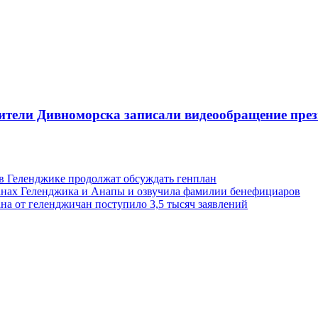
ители Дивноморска записали видеообращение през
 в Геленджике продолжат обсуждать генплан
анах Геленджика и Анапы и озвучила фамилии бенефициаров
на от геленджичан поступило 3,5 тысяч заявлений