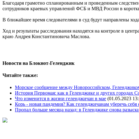
Благодаря грамотно спланированным и проведенным следствен
сотрудников краевых управлений ФСБ и МВД России в коротк
В ближайшее время следователями в суд будут направлены хода
Ход и результаты расследования находятся на контроле в цен
краю Андрея Константиновича Маслова.
Новости на Блoкнoт-Геленджик
Читайте также:
Морское сообщение между Новороссийском, Геленджиком 
История Первомая: как в Геленджике и других городах С
Что изменится в жизни геленджичан в мае
(01.05.2023 13:
Корь - новая пандемия? Как геленджичанам уберечь себя 
Пропал больше месяца назад: в Геленджике снова разыск