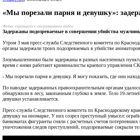
«Мы порезали парня и девушку»: задер
Фото: скриншот с оперативного видео
Задержаны подозреваемые в совершении убийства мужчины
Утром 3 мая пресс-служба Следственного комитета по Краснод
органы задержали троих подозреваемых в убийстве аниматоров
Злоумышленники были задержаны в разных населенных пунктах:
время с ними работают криминалисты краевого управления СКР
- Мы порезали парня и девушку. Я могу показать, где они нах
По наводке задержанных правоохранительным органам удалось 
обнаружили в лесу, закопанным глубоко в земле. Тело 19-летн
девушки устанавливается.
Пресс-служба Следственного комитета по Краснодарскому краю
девушку на иномарке. У них созрел преступный умысел: ограби
банкоматах фигуранты сняли с расчетных счетов потерпевших
уничтожения следов преступлений, подозреваемые сокрыли те