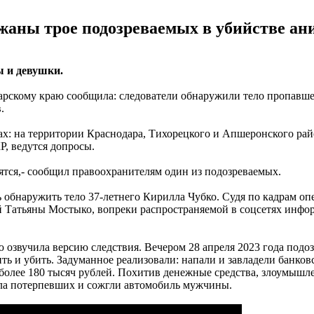
жаны трое подозреваемых в убийстве ан
 и девушки.
арскому краю сообщила: следователи обнаружили тело пропавше
.
 на территории Краснодара, Тихорецкого и Апшеронского район
, ведутся допросы.
одятся,- сообщил правоохранителям один из подозреваемых.
обнаружить тело 37-летнего Кирилла Чубко. Судя по кадрам оп
ей Татьяны Мостыко, вопреки распространяемой в соцсетях инфор
 озвучила версию следствия. Вечером 28 апреля 2023 года подо
ть и убить. Задуманное реализовали: напали и завладели банков
 более 180 тысяч рублей. Похитив денежные средства, злоумыш
ла потерпевших и сожгли автомобиль мужчины.