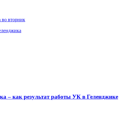
 во вторник
Геленджика
ка – как результат работы УК в Геленджике