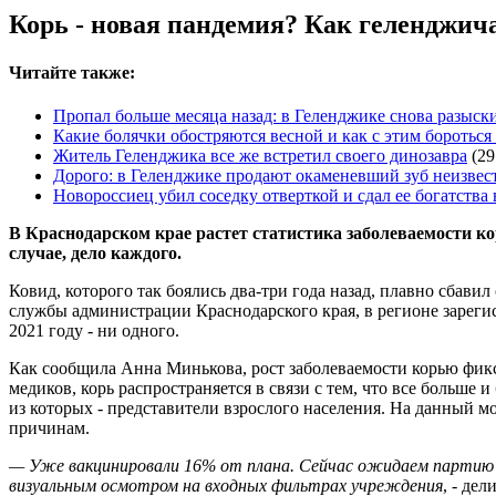
Корь - новая пандемия? Как геленджича
Читайте также:
Пропал больше месяца назад: в Геленджике снова разыск
Какие болячки обостряются весной и как с этим боротьс
Житель Геленджика все же встретил своего динозавра
(29
Дорого: в Геленджике продают окаменевший зуб неизвес
Новороссиец убил соседку отверткой и сдал ее богатства
В Краснодарском крае растет статистика заболеваемости ко
случае, дело каждого.
Ковид, которого так боялись два-три года назад, плавно сбавил
службы администрации Краснодарского края, в регионе зарегис
2021 году - ни одного.
Как сообщила Анна Минькова, рост заболеваемости корью фикс
медиков, корь распространяется в связи с тем, что все больше 
из которых - представители взрослого населения. На данный м
причинам.
— Уже вакцинировали 16% от плана. Сейчас ожидаем партию 
визуальным осмотром на входных фильтрах учреждения
, - де