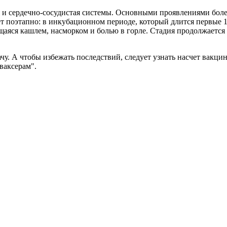
вная и сердечно-сосудистая системы. Основными проявлениями б
т поэтапно: в инкубационном периоде, который длится первые 10
яся кашлем, насморком и болью в горле. Стадия продолжается в
. А чтобы избежать последствий, следует узнать насчет вакцина
иваксерам".