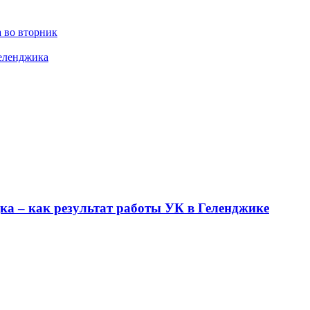
 во вторник
Геленджика
ка – как результат работы УК в Геленджике