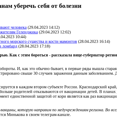
нам уберечь себя от болезни
ивают человека
(29.04.2023 14:12)
я жителям Геленджика
(29.04.2023 12:02)
.04.2023 10:44)
тного морского существа и кости мамонтов
(28.04.2023 16:14)
 в ломбард
(28.04.2023 17:18)
рью. Как с этим бороться - рассказала вице-губернатор реги
 обороты. И, как это обычно бывает, в первые ряды вышла старая
трировано свыше 30 случаев заражения данным заболеванием. Дл
ируется в каждом втором субъекте России. Краснодарский край,
и больше родителей отказываются от вакцинации детей. В планах 
омент единственной защитой от кори является как раз вакцинац
вакцины, которую направим по медучреждениям региона. Во вс
лится Минькова в своем телеграм-канале.