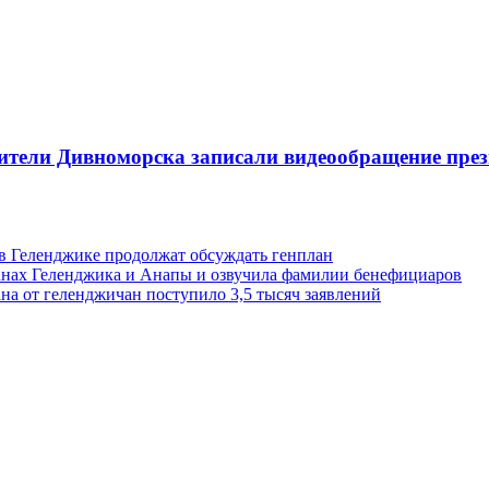
ители Дивноморска записали видеообращение през
 в Геленджике продолжат обсуждать генплан
анах Геленджика и Анапы и озвучила фамилии бенефициаров
на от геленджичан поступило 3,5 тысяч заявлений