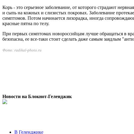
Корь - это серьезное заболевание, от которого страдают нер
и сыпь на кожных и слизистых покровах. Заболевание протекае
симптомов. Потом начинается лихорадка, иногда сопровождающа
красные пятна по телу.
При первых симптомах новороссийцам лучше обращаться в врачу
безопасна, ее все-таки стоит сделать даже самым заядлым "ант
Фото: radikal-photo.ru
Новости на Блoкнoт-Геленджик
В Геленджике