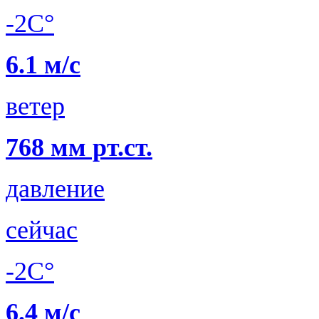
-2C°
6.1 м/с
ветер
768 мм рт.ст.
давление
сейчас
-2C°
6.4 м/с