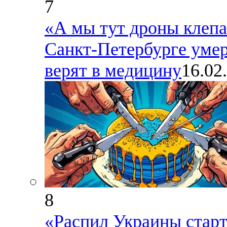
7
«А мы тут дроны клепа
Санкт-Петербурге умер
верят в медицину
16.02
8
«Распил Украины старт