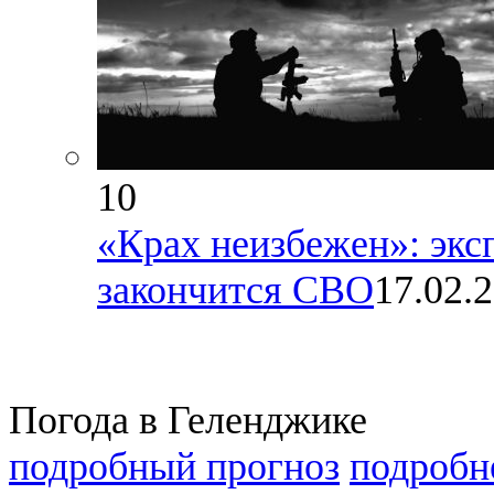
10
«Крах неизбежен»: эксп
закончится СВО
17.02.
Погода в Геленджике
подробный прогноз
подробн