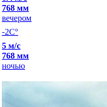
768 мм
вечером
-2C°
5 м/с
768 мм
ночью