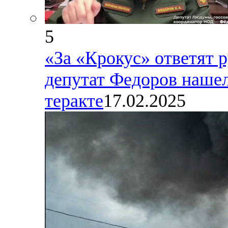
5
«За «Крокус» ответят 
депутат Федоров наше
теракте
17.02.2025