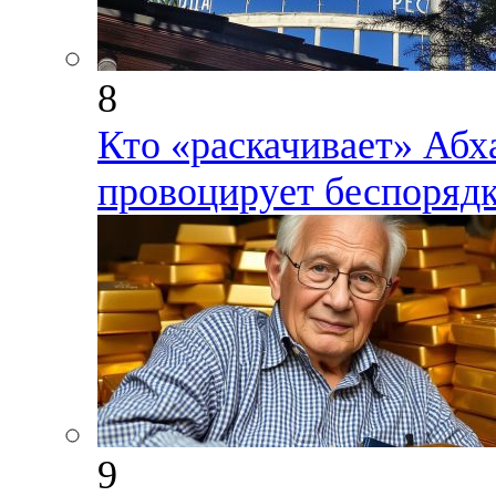
8
Кто «раскачивает» Абх
провоцирует беспорядк
9