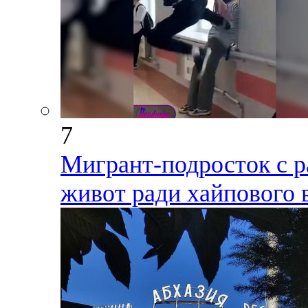
7
Мигрант-подросток с р
живот ради хайпового 