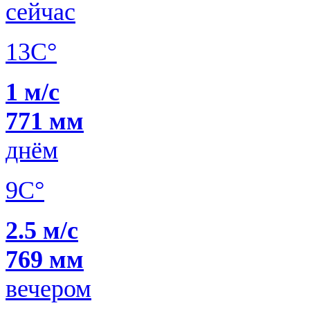
сейчас
13C°
1 м/с
771 мм
днём
9C°
2.5 м/с
769 мм
вечером