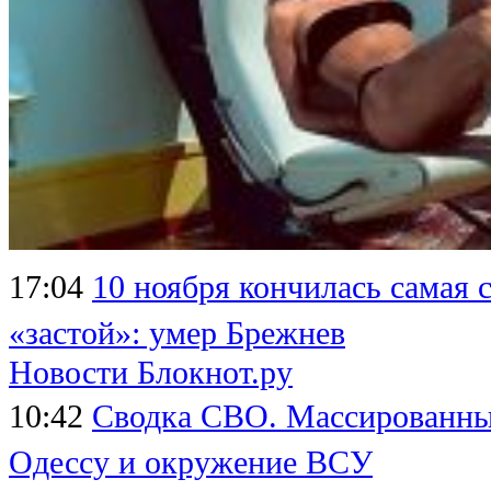
17:04
10 ноября кончилась самая 
«застой»: умер Брежнев
Новости Блокнот.ру
10:42
Сводка СВО. Массированный
Одессу и окружение ВСУ