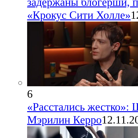
задержаны блогерши, п
«Крокус Сити Холле»
1
6
«Расстались жестко»:
Мэрилин Керро
12.11.2