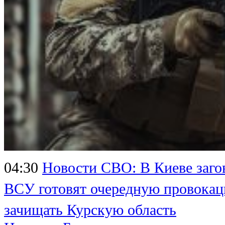
04:30
Новости СВО: В Киеве заго
ВСУ готовят очередную провока
зачищать Курскую область