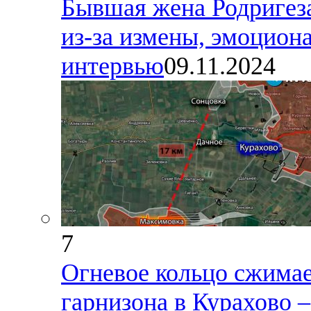
Бывшая жена Родригеза,
из-за измены, эмоциона
интервью
09.11.2024
7
Огневое кольцо сжимае
гарнизона в Курахово –