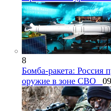
8
Бомба-ракета: Россия 
оружие в зоне СВО
09