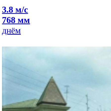
3.8 м/с
768 мм
днём