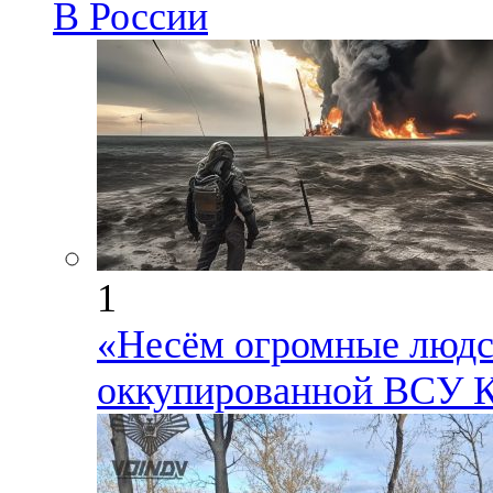
В России
1
«Несём огромные людск
оккупированной ВСУ К