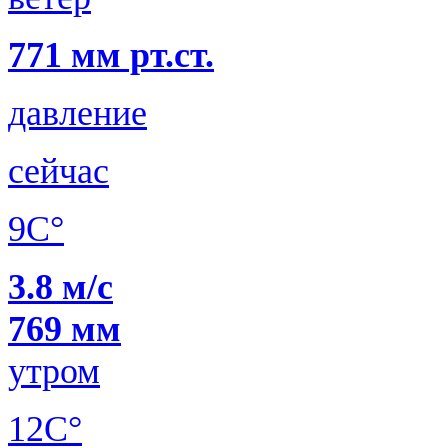
771 мм рт.ст.
давление
сейчас
9C°
3.8 м/с
769 мм
утром
12C°