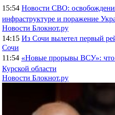
15:54
Новости СВО: освобождение
инфраструктуре и поражение Укр
Новости Блокнот.ру
14:15
Из Сочи вылетел первый ре
Сочи
11:54
«Новые прорывы ВСУ»: что
Курской области
Новости Блокнот.ру