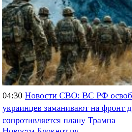
04:30
Новости СВО: ВС РФ освоб
украинцев заманивают на фронт 
сопротивляется плану Трампа
Новости Блокнот.ру