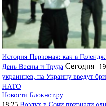
История Первомая: как в Гелендж
Сегодня
День Весны и Труда
19
украинцев, на Украину введут бри
НАТО
Новости Блокнот.ру
18:25
Воздух в Сочи признали од