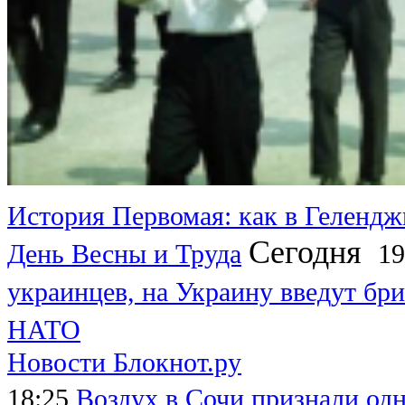
История Первомая: как в Гелендж
Сегодня
День Весны и Труда
19
украинцев, на Украину введут бри
НАТО
Новости Блокнот.ру
18:25
Воздух в Сочи признали од