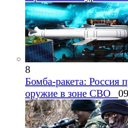
8
Бомба-ракета: Россия 
оружие в зоне СВО
09