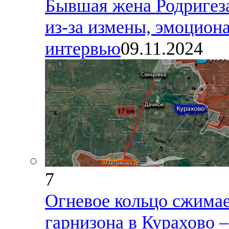
Бывшая жена Родригеза,
из-за измены, эмоциона
интервью
09.11.2024
7
Огневое кольцо сжимае
гарнизона в Курахово –