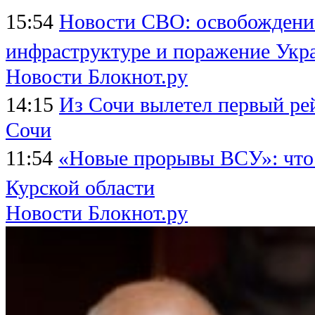
15:54
Новости СВО: освобождение
инфраструктуре и поражение Укр
Новости Блокнот.ру
14:15
Из Сочи вылетел первый ре
Сочи
11:54
«Новые прорывы ВСУ»: что
Курской области
Новости Блокнот.ру