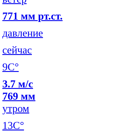
771 мм рт.ст.
давление
сейчас
9C°
3.7 м/с
769 мм
утром
13C°