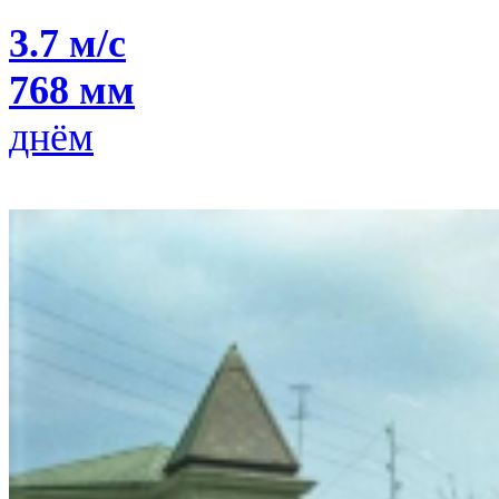
3.7 м/с
768 мм
днём