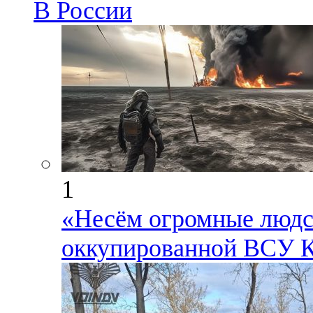
В России
1
«Несём огромные людск
оккупированной ВСУ К