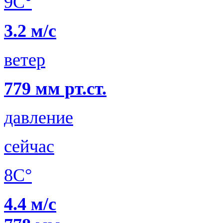
9C°
3.2 м/с
ветер
779 мм рт.ст.
давление
сейчас
8C°
4.4 м/с