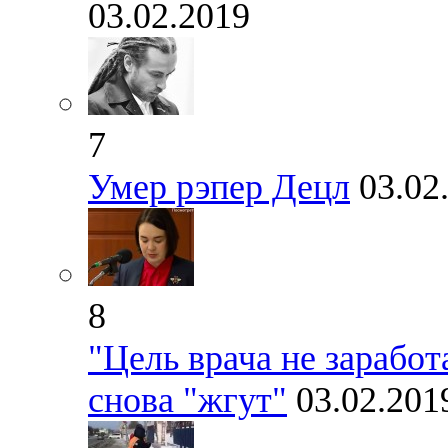
03.02.2019
7
Умер рэпер Децл
03.02
8
"Цель врача не заработ
снова "жгут"
03.02.201