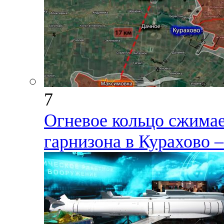
7
Огневое кольцо сжимае
гарнизона в Курахово –