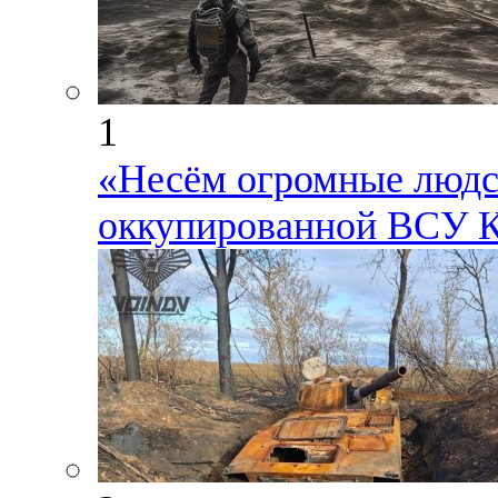
1
«Несём огромные людск
оккупированной ВСУ К