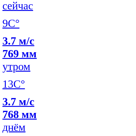
сейчас
9C°
3.7 м/с
769 мм
утром
13C°
3.7 м/с
768 мм
днём