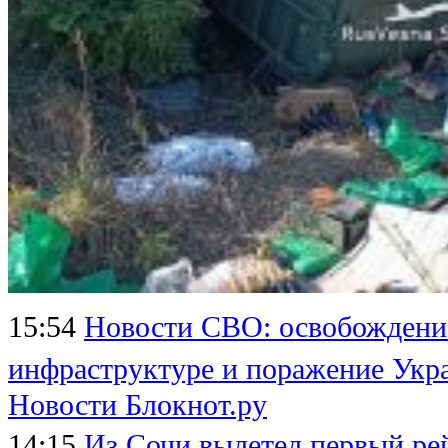
15:54
Новости СВО: освобождение
инфраструктуре и поражение Укр
Новости Блокнот.ру
14:15
Из Сочи вылетел первый ре