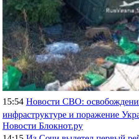
15:54
Новости СВО: освобождение
инфраструктуре и поражение Укр
Новости Блокнот.ру
14:15
Из Сочи вылетел первый ре