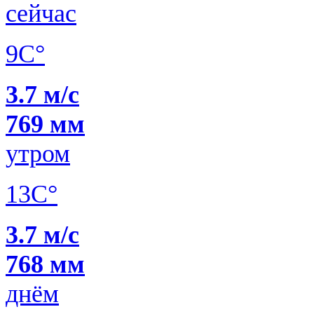
сейчас
9C°
3.7 м/с
769 мм
утром
13C°
3.7 м/с
768 мм
днём