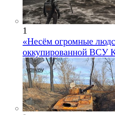
1
«Несём огромные людск
оккупированной ВСУ К