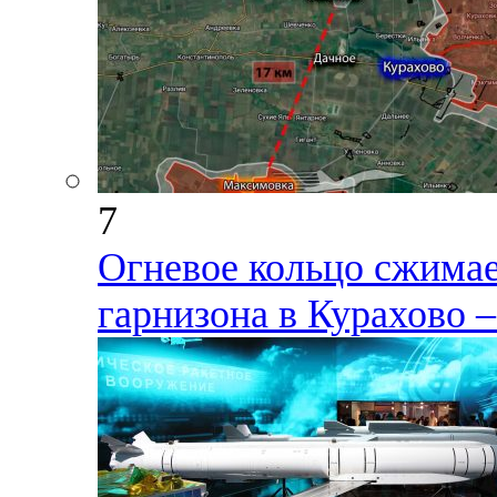
7
Огневое кольцо сжимае
гарнизона в Курахово –