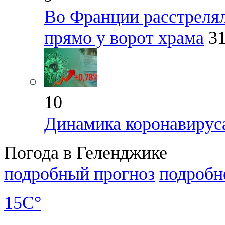
Во Франции расстреля
прямо у ворот храма
31
10
Динамика коронавируса
Погода в Геленджике
подробный прогноз
подробн
15C°