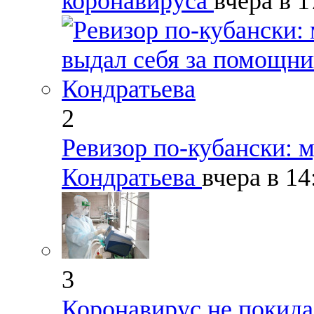
коронавируса
вчера в 
2
Ревизор по-кубански: 
Кондратьева
вчера в 1
3
Коронавирус не покида