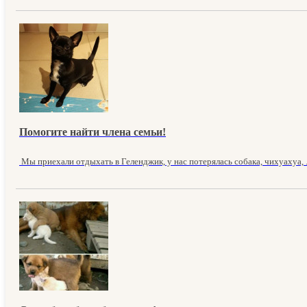
Помогите найти члена семьи!
Мы приехали отдыхать в Геленджик, у нас потерялась собака, чихуахуа, .