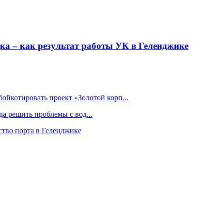
ка – как результат работы УК в Геленджике
бойкотировать проект «Золотой корп...
да решить проблемы с вод...
ство порта в Геленджике