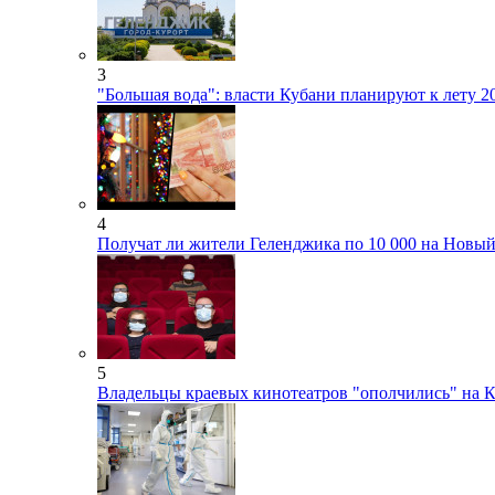
3
"Большая вода": власти Кубани планируют к лету 
4
Получат ли жители Геленджика по 10 000 на Новый
5
Владельцы краевых кинотеатров "ополчились" на 