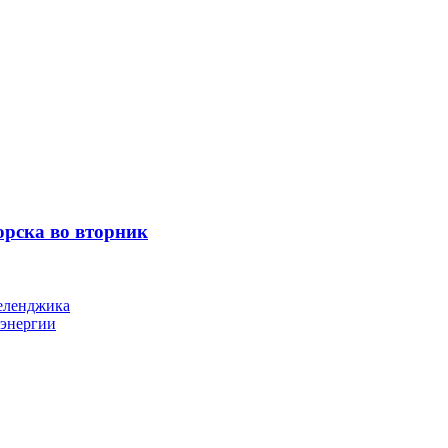
орска во вторник
Геленджика
оэнергии