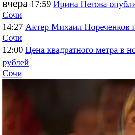
вчера
17:59
Ирина Пегова опубли
Сочи
14:27
Актер Михаил Пореченков 
Сочи
12:00
Цена квадратного метра в н
рублей
Сочи