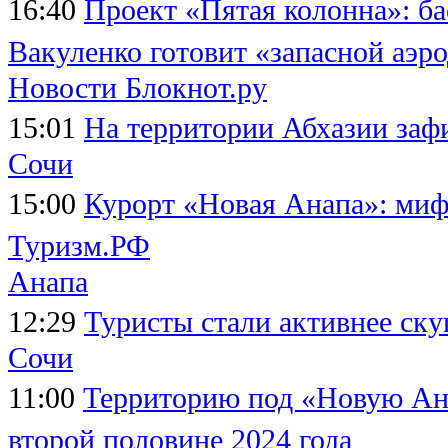
16:40
Проект «Пятая колонна»: б
Вакуленко готовит «запасной аэр
Новости Блокнот.ру
15:01
На территории Абхазии заф
Сочи
15:00
Курорт «Новая Анапа»: миф
Туризм.РФ
Анапа
12:29
Туристы стали активнее ску
Сочи
11:00
Территорию под «Новую Ана
второй половине 2024 года