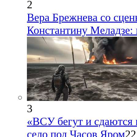
2
Вера Брежнева со сце
Константину Меладзе: 
3
«ВСУ бегут и сдаются 
село под Часов Яром
22