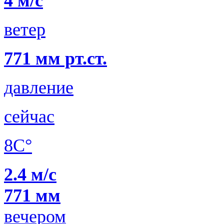
4 м/с
ветер
771 мм рт.ст.
давление
сейчас
8C°
2.4 м/с
771 мм
вечером