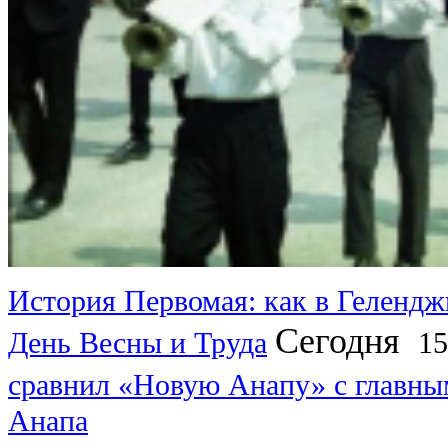
История Первомая: как в Гелендж
Сегодня
День Весны и Труда
15
сравнил «Новую Анапу» с главн
Анапа