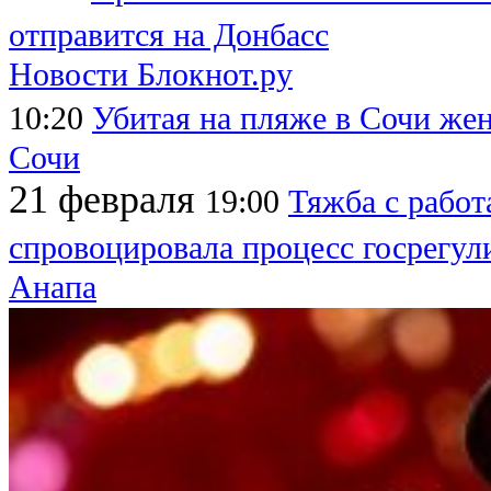
отправится на Донбасс
Новости Блокнот.ру
10:20
Убитая на пляже в Сочи же
Сочи
21 февраля
19:00
Тяжба с рабо
спровоцировала процесс госрегул
Анапа