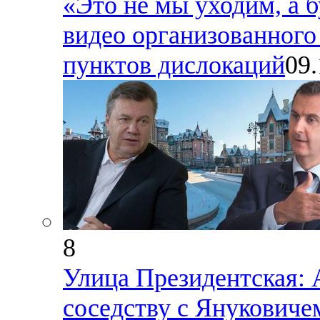
«Это не мы уходим, а 
видео организованного
пунктов дислокаций
09.
8
Улица Президентская: 
соседству с Януковиче