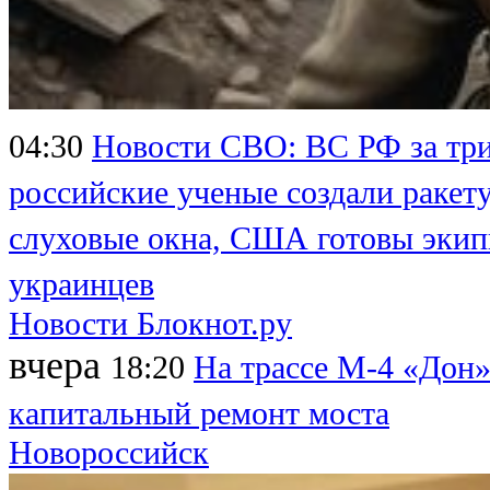
04:30
Новости СВО: ВС РФ за три
российские ученые создали ракет
слуховые окна, США готовы экип
украинцев
Новости Блокнот.ру
вчера
18:20
На трассе М-4 «Дон»
капитальный ремонт моста
Новороссийск