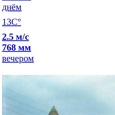
днём
13C°
2.5 м/с
768 мм
вечером