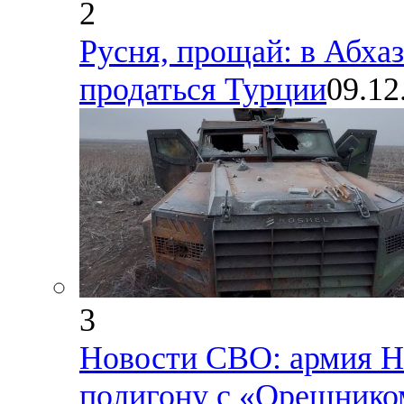
2
Русня, прощай: в Абха
продаться Турции
09.12
3
Новости СВО: армия НА
полигону с «Орешнико