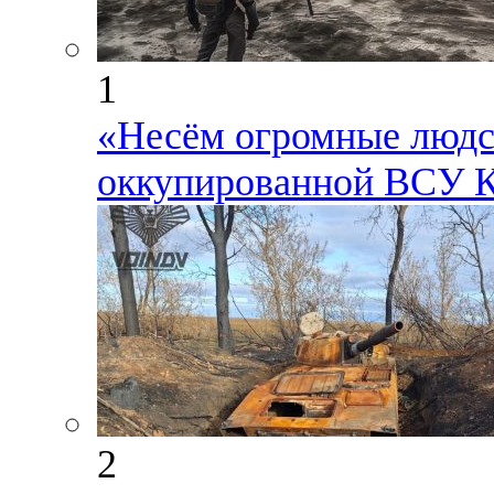
1
«Несём огромные людск
оккупированной ВСУ К
2