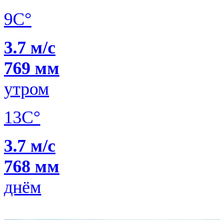
9C°
3.7 м/с
769 мм
утром
13C°
3.7 м/с
768 мм
днём