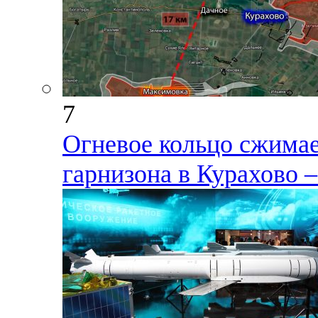
7
Огневое кольцо сжимае
гарнизона в Курахово –