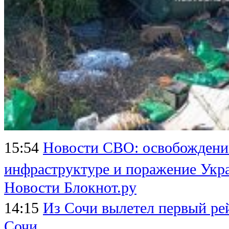
15:54
Новости СВО: освобождение
инфраструктуре и поражение Укр
Новости Блокнот.ру
14:15
Из Сочи вылетел первый ре
Сочи