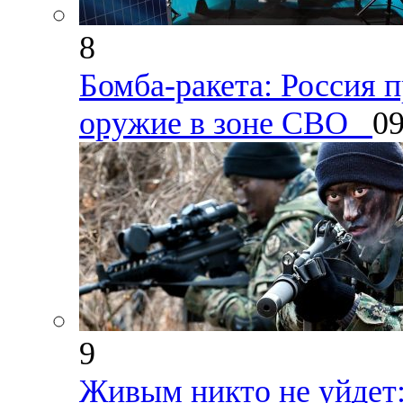
8
Бомба-ракета: Россия 
оружие в зоне СВО
09
9
Живым никто не уйдет: