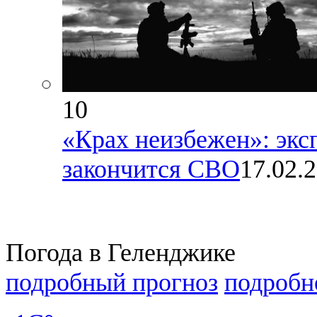
10
«Крах неизбежен»: эксп
закончится СВО
17.02.
Погода в Геленджике
подробный прогноз
подробн