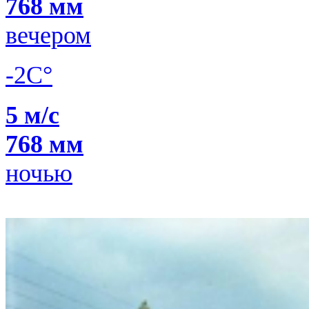
768 мм
вечером
-2C°
5 м/с
768 мм
ночью