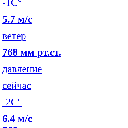
-1C°
5.7 м/с
ветер
768 мм рт.ст.
давление
сейчас
-2C°
6.4 м/с