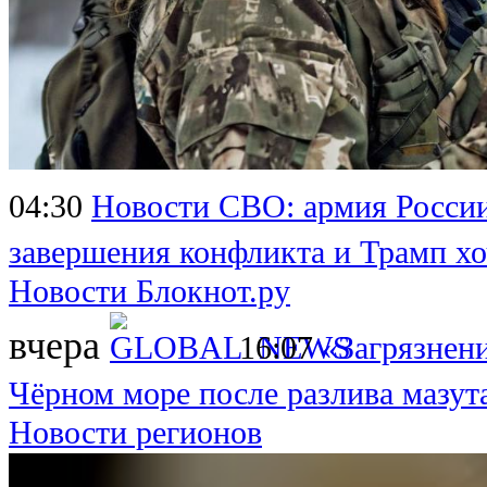
04:30
Новости СВО: армия России
завершения конфликта и Трамп хо
Новости Блокнот.ру
вчера
16:07
«Загрязнен
Чёрном море после разлива мазут
Новости регионов