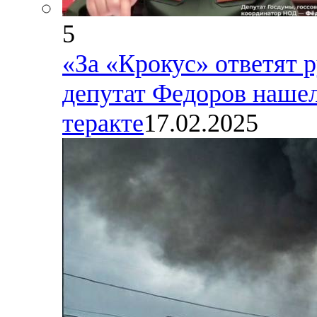
5
«За «Крокус» ответят 
депутат Федоров наше
теракте
17.02.2025