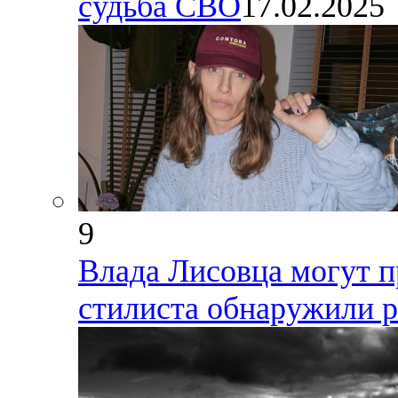
судьба СВО
17.02.2025
9
Влада Лисовца могут п
стилиста обнаружили р