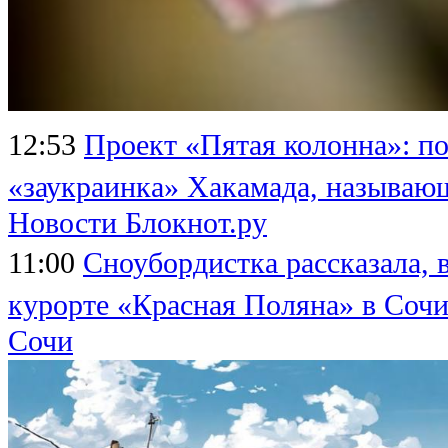
12:53
Проект «Пятая колонна»: п
«заукраинка» Хакамада, называю
Новости Блокнот.ру
11:00
Сноубордистка рассказала, в
курорте «Красная Поляна» в Соч
Сочи