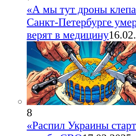
«А мы тут дроны клепа
Санкт-Петербурге умер
верят в медицину
16.02
8
«Распил Украины старт