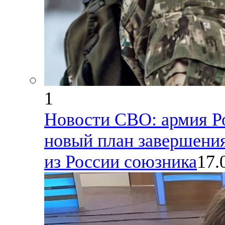
1
Новости СВО: армия Р
новый план завершения
из России союзника
17.