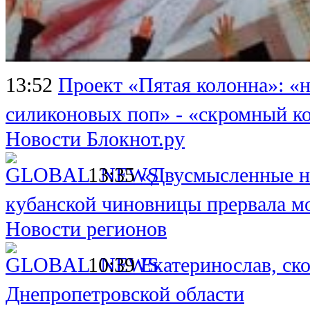
13:52
Проект «Пятая колонна»: «н
силиконовых поп» - «скромный ко
Новости Блокнот.ру
13:35
«Двусмысленные н
кубанской чиновницы прервала м
Новости регионов
10:39
Екатеринослав, ск
Днепропетровской области