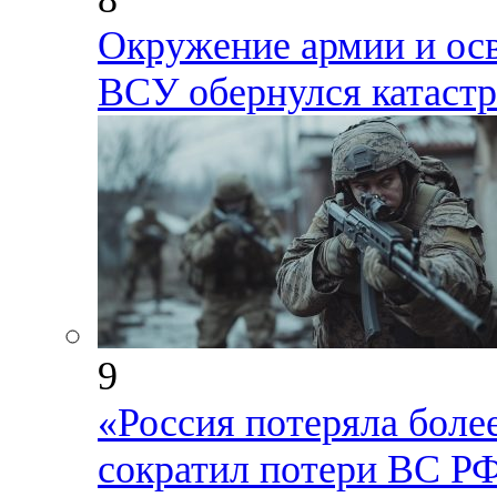
Окружение армии и осв
ВСУ обернулся катаст
9
«Россия потеряла более
сократил потери ВС РФ