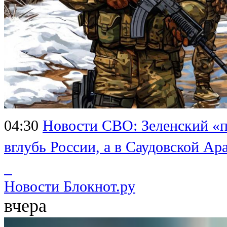
04:30
Новости СВО: Зеленский «п
вглубь России, а в Саудовской 
Новости Блокнот.ру
вчера