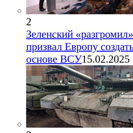
2
Зеленский «разгромил»
призвал Европу созда
основе ВСУ
15.02.2025