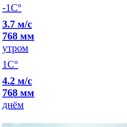
-1C°
3.7 м/с
768 мм
утром
1C°
4.2 м/с
768 мм
днём