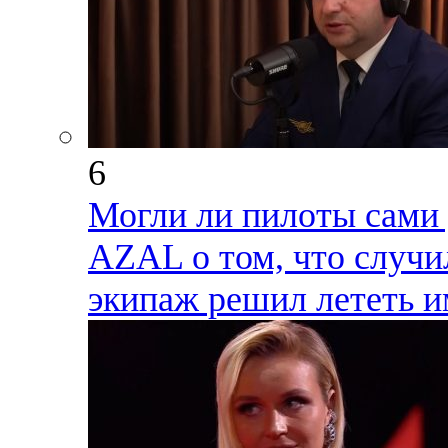
6
Могли ли пилоты сами 
AZAL о том, что случи
экипаж решил лететь и