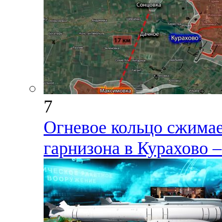
7
Огневое кольцо сжимае
гарнизона в Курахово –