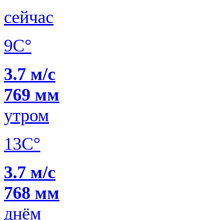
сейчас
9C°
3.7 м/с
769 мм
утром
13C°
3.7 м/с
768 мм
днём