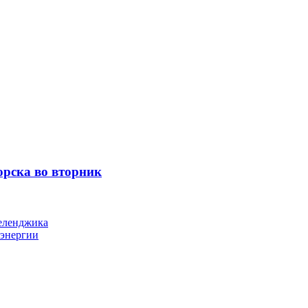
орска во вторник
Геленджика
оэнергии