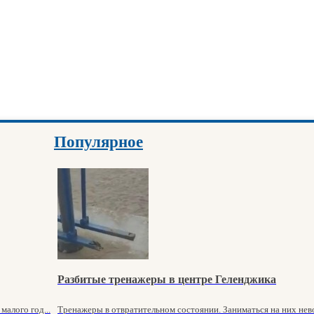
Популярное
Разбитые тренажеры в центре Геленджика
алого год...
Тренажеры в отвратительном состоянии. Заниматься на них нево