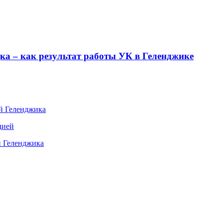
ка – как результат работы УК в Геленджике
ей Геленджика
дией
й Геленджика