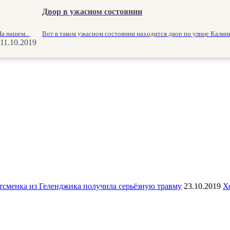
Двор в ужасном состоянии
а нашем...
Вот в таком ужасном состоянии находится двор по улице Калинина
11.10.2019
тсменка из Геленджика получила серьёзную травму
23.10.2019
Х