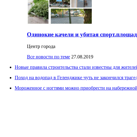
Одинокие качели и убитая спорт.площад
Центр города
Все новости по теме
27.08.2019
Новые правила строительства стали известны для жител
Поход на водопад в Геленджике чуть не закончился траге
Мороженное с ногтями можно приобрести на набережно