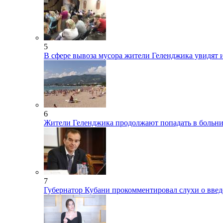
5
В сфере вывоза мусора жители Геленджика увидят 
6
Жители Геленджика продолжают попадать в больни
7
Губернатор Кубани прокомментировал слухи о вве