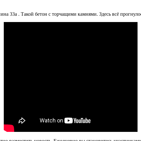
на 33а . Такой бетон с торчащими камнями. Здесь всё прогнулос
атно разместить новость. Ежедневно вы становитесь участникам