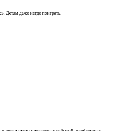
ь. Детям даже негде поиграть.
и и очевидцами интересных событий, проблемных,