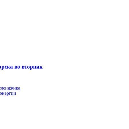
орска во вторник
Геленджика
оэнергии