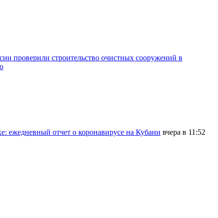
сии проверили строительство очистных сооружений в
о
: ежедневный отчет о коронавирусе на Кубани
вчера в 11:52