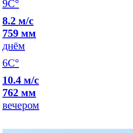
9C°
8.2 м/с
759 мм
днём
6C°
10.4 м/с
762 мм
вечером