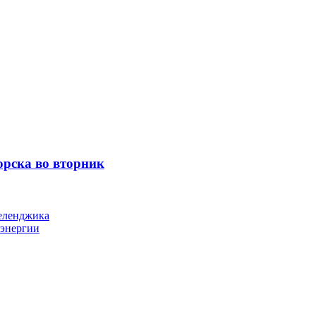
орска во вторник
Геленджика
оэнергии