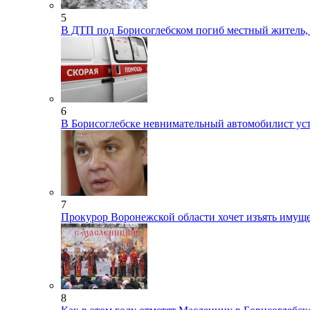
5
В ДТП под Борисоглебском погиб местный житель, 
6
В Борисоглебске невнимательный автомобилист ус
7
Прокурор Воронежской области хочет изъять имуще
8