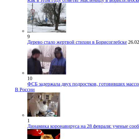
Как в этом году отметят Масленицу в Борисоглебс
9
Дерево стало жертвой стихии в Борисоглебске
26.0
10
ФСБ задержала двух подростков, готовивших массо
В России
1
Динамика коронавируса на 28 февраля: ученые со