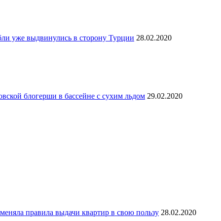
бли уже выдвинулись в сторону Турции
28.02.2020
овской блогерши в бассейне с сухим льдом
29.02.2020
меняла правила выдачи квартир в свою пользу
28.02.2020