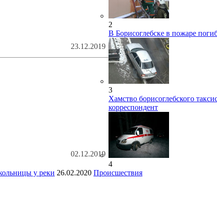
2
В Борисоглебске в пожаре поги
23.12.2019
3
Хамство борисоглебского такси
корреспондент
02.12.2019
4
школьницы у реки
26.02.2020
Происшествия