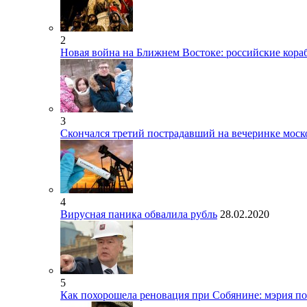
2
Новая война на Ближнем Востоке: российские кора
3
Скончался третий пострадавший на вечеринке моск
4
Вирусная паника обвалила рубль
28.02.2020
5
Как похорошела реновация при Собянине: мэрия по