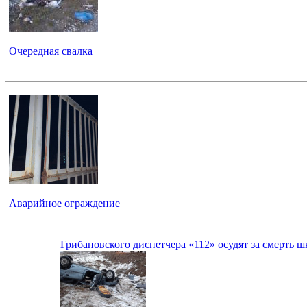
Очередная свалка
Аварийное ограждение
Грибановского диспетчера «112» осудят за смерть 