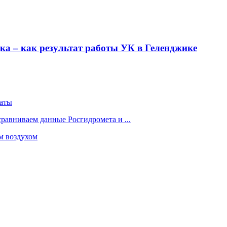
ка – как результат работы УК в Геленджике
латы
сравниваем данные Росгидромета и ...
м воздухом