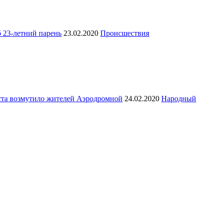
б 23-летний парень
23.02.2020
Происшествия
ста возмутило жителей Аэродромной
24.02.2020
Народный