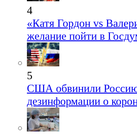
4
«Катя Гордон vs Валер
желание пойти в Госду
5
США обвинили Россию 
дезинформации о коро