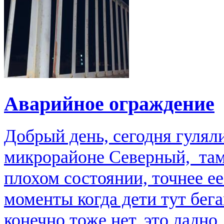
Аварийное ограждение
Добрый день, сегодня гулял
микрорайоне Северный, там
плохом состоянии, точнее е
моменты когда дети тут бега
конечно тоже нет, это ладно.