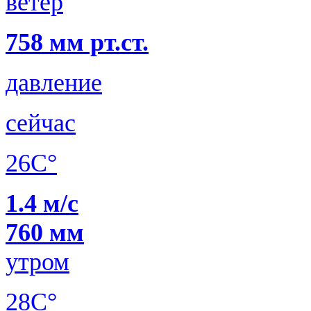
ветер
758 мм рт.ст.
давление
сейчас
26C°
1.4 м/с
760 мм
утром
28C°