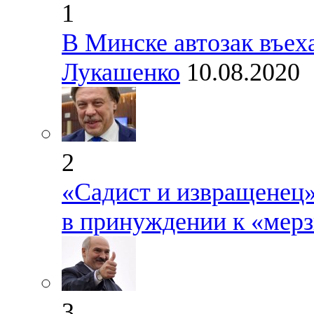
1
В Минске автозак въе
Лукашенко
10.08.2020
2
«Садист и извращенец
в принуждении к «мерз
3