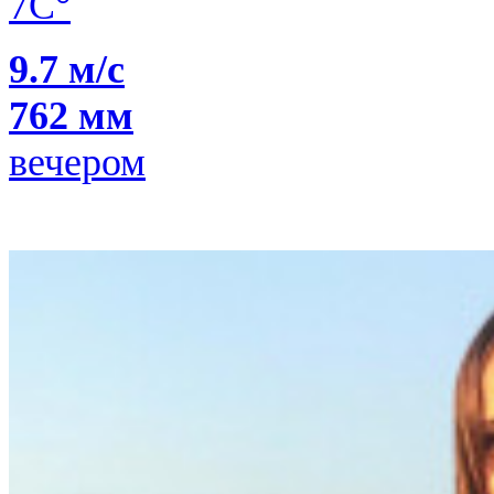
7C°
9.7 м/с
762 мм
вечером