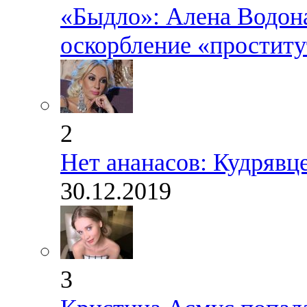
«Быдло»: Алена Водона
оскорбление «проститу
2
Нет ананасов: Кудрявце
30.12.2019
3